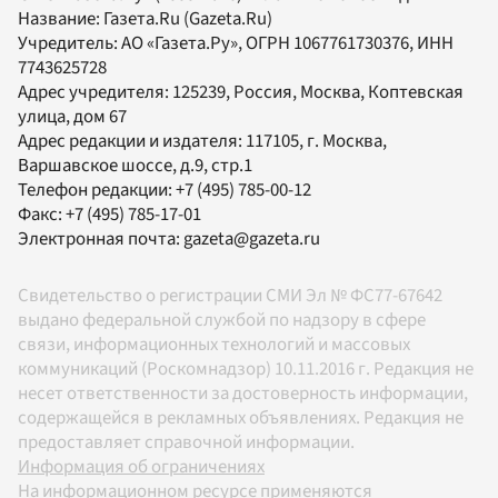
Название:
Газета.Ru
(Gazeta.Ru)
Учредитель:
АО «Газета.Ру»
, ОГРН 1067761730376, ИНН
7743625728
Адрес учредителя: 125239, Россия, Москва, Коптевская
улица, дом 67
Адрес редакции и издателя:
117105
, г.
Москва
,
Варшавское шоссе, д.9, стр.1
Телефон редакции:
+7 (495) 785-00-12
Факс:
+7 (495) 785-17-01
Электронная почта:
gazeta@gazeta.ru
Свидетельство о регистрации СМИ Эл № ФС77-67642
выдано федеральной службой по надзору в сфере
связи, информационных технологий и массовых
коммуникаций (Роскомнадзор) 10.11.2016 г. Редакция не
несет ответственности за достоверность информации,
содержащейся в рекламных объявлениях. Редакция не
предоставляет справочной информации.
Информация об ограничениях
На информационном ресурсе применяются