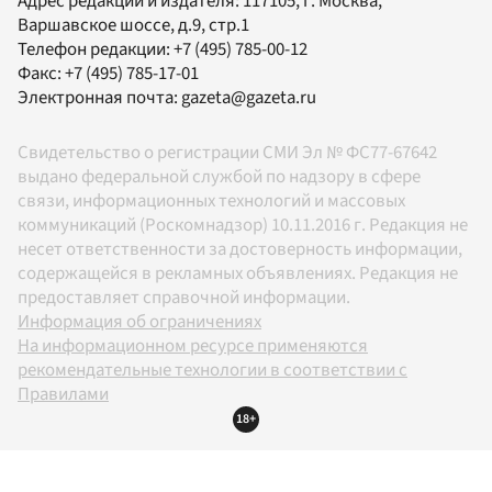
Адрес редакции и издателя:
117105
, г.
Москва
,
Варшавское шоссе, д.9, стр.1
Телефон редакции:
+7 (495) 785-00-12
Факс:
+7 (495) 785-17-01
Электронная почта:
gazeta@gazeta.ru
Свидетельство о регистрации СМИ Эл № ФС77-67642
выдано федеральной службой по надзору в сфере
связи, информационных технологий и массовых
коммуникаций (Роскомнадзор) 10.11.2016 г. Редакция не
несет ответственности за достоверность информации,
содержащейся в рекламных объявлениях. Редакция не
предоставляет справочной информации.
Информация об ограничениях
На информационном ресурсе применяются
рекомендательные технологии в соответствии с
Правилами
18+