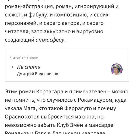
роман-абстракция, роман, игнорирующий и
сюжет, и фабулу, и композицию, и своих
персонажей, и своего автора, и своего
читателя, зато аккуратно и виртуозно
создающий
атмосферу
.
Читайте также
Не спать
Дмитрий Воденников
Этим роман Кортасара и примечателен – можно
не помнить, что случилось с Рокамадуром, куда
уехала Мага, кто такой Феррагуто и почему
Орасио хотел выброситься из окна, но
невозможно забыть Клуб Змеи в мансарде
Рональда и Бэпс в Латинском квартале,