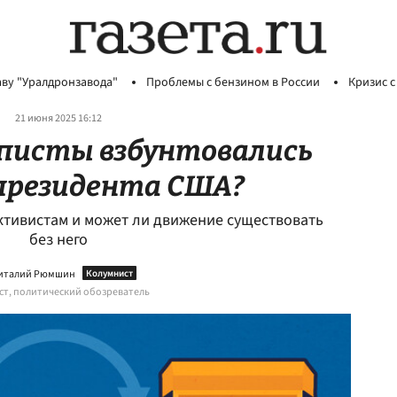
аву "Уралдронзавода"
Проблемы с бензином в России
Кризис с
21 июня 2025 16:12
писты взбунтовались
президента США?
ктивистам и может ли движение существовать
без него
италий Рюмшин
т, политический обозреватель