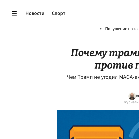
Новости
Спорт
Покушение на гл
Почему трам
против 
Чем Трамп не угодил MAGA-а
В
журналис