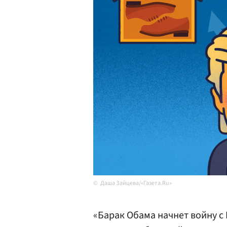
Даша Зайцева/«Газета.Ru»
«Барак Обама начнет войну с