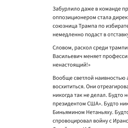
Забурлило даже в команде п
оппозиционером стала дирек
союзница Трампа по избирате
немедленно подаст в отставку
Словом, раскол среди трампи
Васильевич меняет професси
ненастоящий!»
Вообще светлой наивностью 
восхититься. Они отреагиров
никогда так не делал. Будто
президентом США». Будто ник
Биньямином Нетаньяху. Будто 
спровоцировал войну с Ирано