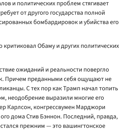
лов и политических проблем стягивает
ребует от другого государства полной
сированных бомбардировок и убийства его
что критиковал Обаму и других политических
ствие ожиданий и реальности повергло
к. Причем преданными себя ощущают не
иканцы. С тех пор как Трамп начал топить
ном, неодобрение выразили многие его
ер Карлсон, конгрессвумен Марджори
лого дома Стив Бэннон. Последний, правда,
 остался прежним — это вашингтонское