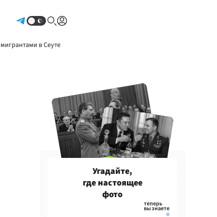
Авторизоваться
 мигрантами в Сеуте
Угадайте,
где настоящее
фото