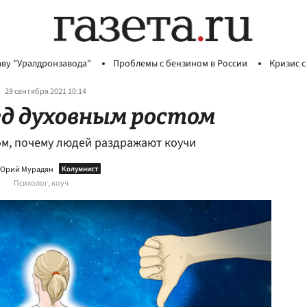
аву "Уралдронзавода"
Проблемы с бензином в России
Кризис с
29 сентября 2021 10:14
ед духовным ростом
м, почему людей раздражают коучи
Юрий Мурадян
Психолог, коуч