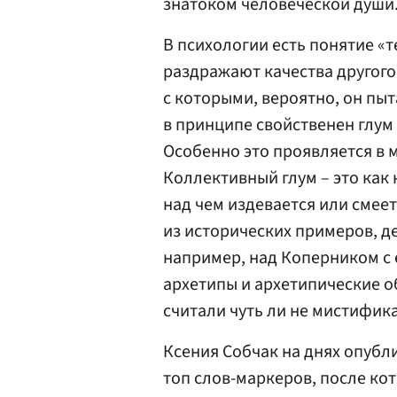
знатоком человеческой души
В психологии есть понятие «т
раздражают качества другого,
с которыми, вероятно, он пы
в принципе свойственен глум
Особенно это проявляется в 
Коллективный глум – это как 
над чем издевается или смее
из исторических примеров, д
например, над Коперником с 
архетипы и архетипические 
считали чуть ли не мистифик
Ксения Собчак на днях опубл
топ слов-маркеров, после кот