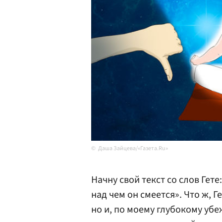
Даша Зайцева/«Газета.Ru»
Начну свой текст со слов Гете
над чем он смеется». Что ж,
но и, по моему глубокому уб