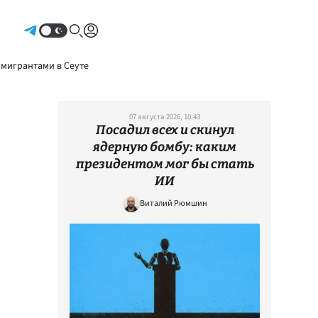
Авторизоваться
 мигрантами в Сеуте
07 августа 2026, 10:43
Посадил всех и скинул
ядерную бомбу: каким
президентом мог бы стать
ИИ
Виталий Рюмшин