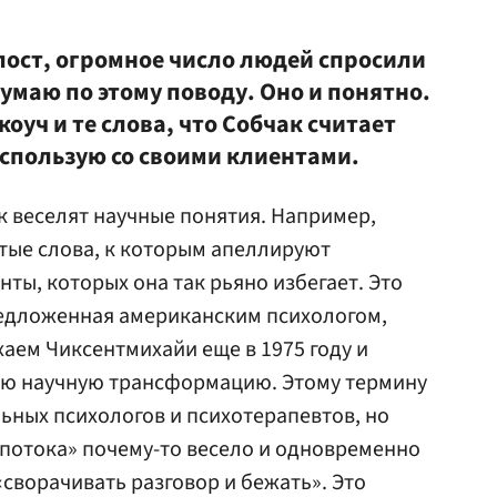
 пост, огромное число людей спросили
думаю по этому поводу. Оно и понятно.
оуч и те слова, что Собчак считает
спользую со своими клиентами.
к веселят научные понятия. Например,
стые слова, к которым апеллируют
ты, которых она так рьяно избегает. Это
редложенная американским психологом,
ем Чиксентмихайи еще в 1975 году и
ую научную трансформацию. Этому термину
ных психологов и психотерапевтов, но
 потока» почему-то весело и одновременно
 «сворачивать разговор и бежать». Это