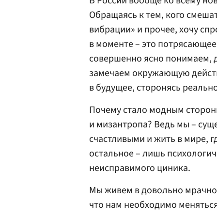
В России вообще ко всему н
Обращаясь к тем, кого смешат
вибрации» и прочее, хочу спр
в моменте – это потрясающее
совершенно ясно понимаем, д
замечаем окружающую действ
в будущее, сторонясь реальн
Почему стало модным сторони
и мизантропа? Ведь мы – суще
счастливыми и жить в мире, г
остальное – лишь психологи
неисправимого циника.
Мы живем в довольно мрачно
что нам необходимо меняться