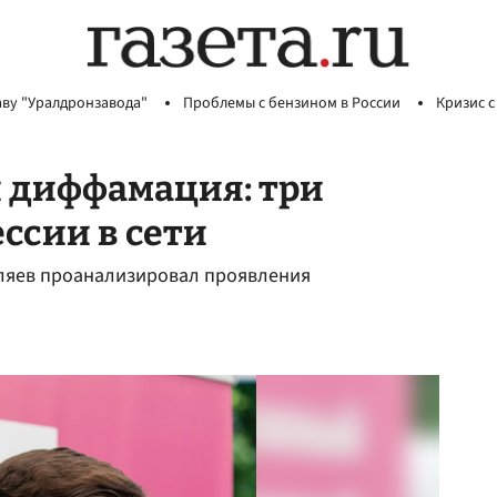
аву "Уралдронзавода"
Проблемы с бензином в России
Кризис с
и диффамация: три
ссии в сети
ляев проанализировал проявления