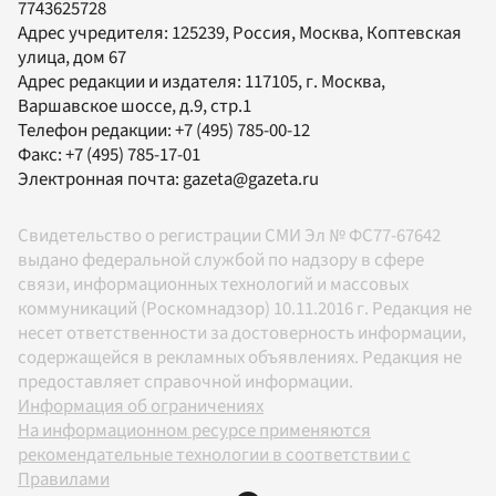
7743625728
Адрес учредителя: 125239, Россия, Москва, Коптевская
улица, дом 67
Адрес редакции и издателя:
117105
, г.
Москва
,
Варшавское шоссе, д.9, стр.1
Телефон редакции:
+7 (495) 785-00-12
Факс:
+7 (495) 785-17-01
Электронная почта:
gazeta@gazeta.ru
Свидетельство о регистрации СМИ Эл № ФС77-67642
выдано федеральной службой по надзору в сфере
связи, информационных технологий и массовых
коммуникаций (Роскомнадзор) 10.11.2016 г. Редакция не
несет ответственности за достоверность информации,
содержащейся в рекламных объявлениях. Редакция не
предоставляет справочной информации.
Информация об ограничениях
На информационном ресурсе применяются
рекомендательные технологии в соответствии с
Правилами