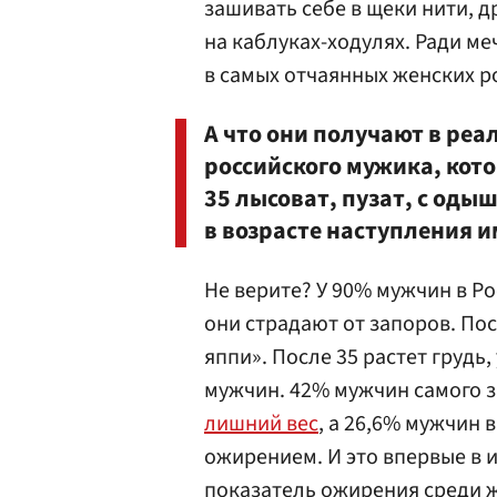
зашивать себе в щеки нити, д
на каблуках-ходулях. Ради ме
в самых отчаянных женских р
А что они получают в ре
российского мужика, кото
35 лысоват, пузат, с оды
в возрасте наступления 
Не верите? У 90% мужчин в Р
они страдают от запоров. По
яппи». После 35 растет грудь
мужчин. 42% мужчин самого з
лишний вес
, а 26,6% мужчин 
ожирением. И это впервые в 
показатель ожирения среди ж