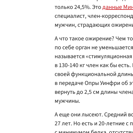
только 24,5%. Это
данные Ми
специалист, член-корреспон
мужчин, страдающих ожирен
А что такое ожирение? Чем то
по себе орган не уменьшается
называется «стимуляционная 
в 130-140 кг член как бы есть.
своей функциональной длины.
в передаче Опры Уинфри об 
вернуть до 2,5 см длины член
мужчины.
А еще они лысеют. Средний в
27 лет. Но есть и 20-летние 
с минимумом белка, отсутстви