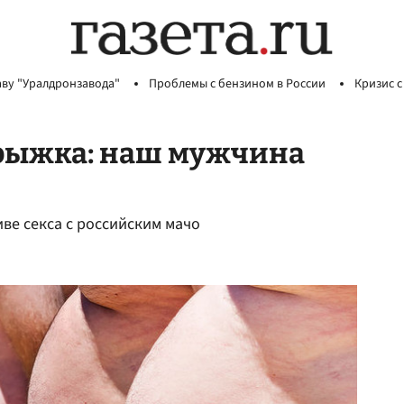
аву "Уралдронзавода"
Проблемы с бензином в России
Кризис с
рыжка: наш мужчина
ве секса с российским мачо