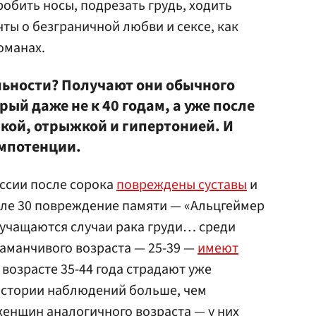
робить носы, подрезать грудь, ходить
чты о безграничной любви и сексе, как
оманах.
альности? Получают они обычного
рый даже не к 40 годам, а уже после
шкой, отрыжкой и гипертонией. И
импотенции.
оссии после сорока
повреждены суставы
и
сле 30 повреждение памяти — «Альцгеймер
, учащаются случаи рака груди… среди
аманчивого возраста — 25-39 —
имеют
в возрасте 35-44 года страдают уже
истории наблюдений больше, чем
енщин аналогичного возраста — у них