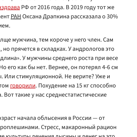
нздрава
РФ от 2016 года. В 2019 году тот же
дент
РАН
Оксана Драпкина рассказала о 30%
ием.
лще мужчина, тем короче у него член. Сам
, но прячется в складках. У андрологов это
длина». У мужчины среднего роста при весе
 Но его как бы нет. Вернее, он потерял 4-6 см
 Или стимуляционной. Не верите? Уже и
этом
говорили
. Похудение на 15 кг способно
а. Вот такие у нас среднестатистические
озраст начала облысения в России — от
с проплешинами. Стресс, макаронный рацион
е культуры лечения лысины и денег на это.