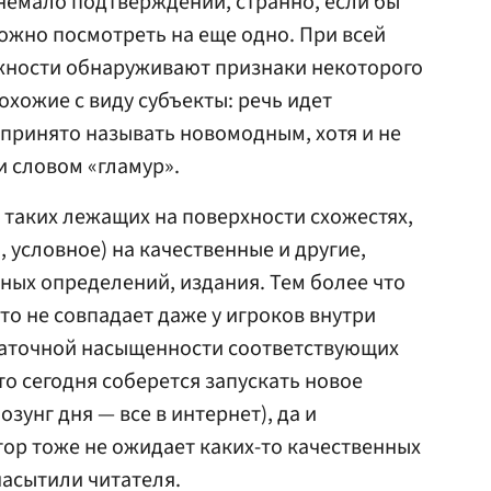
 немало подтверждений, странно, если бы
 можно посмотреть на еще одно. При всей
жности обнаруживают признаки некоторого
охожие с виду субъекты: речь идет
о принято называть новомодным, хотя и не
 словом «гламур».
в таких лежащих на поверхности схожестях,
, условное) на качественные и другие,
ных определений, издания. Тем более что
то не совпадает даже у игроков внутри
статочной насыщенности соответствующих
то сегодня соберется запускать новое
зунг дня — все в интернет), да и
ор тоже не ожидает каких-то качественных
насытили читателя.