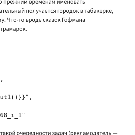
по прежним временам именовать
тельный получается городок в табакерке,
му. Что-то вроде сказок Гофмана
нтрамарок.
,

ut1()}}",

68_i_1"

в такой очередности задач (рекламодатель —