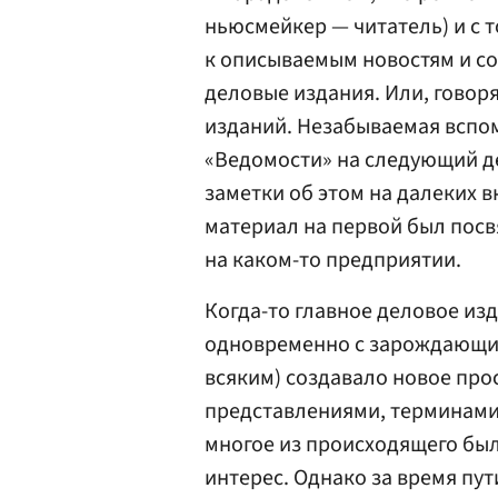
ньюсмейкер — читатель) и с 
к описываемым новостям и со
деловые издания. Или, говоря
изданий. Незабываемая вспом
«Ведомости»
на следующий де
заметки об этом на далеких 
материал на первой был посв
на каком-то предприятии.
Когда-то главное деловое из
одновременно с зарождающимс
всяким) создавало новое прос
представлениями, терминами,
многое из происходящего был
интерес. Однако за время пу