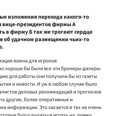
ные изложения перехода какого-то
 вице-президентов фирмы А
ь в фирму Б так же трогают сердце
ия об удачном размещении чьих-то
е.
мация важна для игроков
но хороши бы были все эти брокеры-дилеры-
ию для работы они получали бы из газеты
ытия и новости. И уж в любом случае было
алистов деловых рекомендаций и прогнозов
сть другие, более оперативные и
и информации. Это касается и тех не очень
оторые будут пытаться играть на, прямо