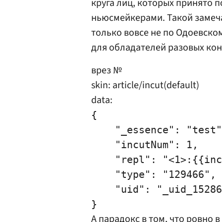
круга лиц, которых принято 
ньюсмейкерами. Такой замеча
только вовсе не по Одоевско
для обладателей разовых ко
врез №
skin: article/incut(default)
data:
{

    "_essence": "test"
    "incutNum": 1,

    "repl": "<1>:{{inc
    "type": "129466",

    "uid": "_uid_15286
А парадокс в том, что ровно 