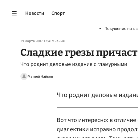
Новости
Спорт
Покушение на гл
29 марта 2007 12:41
Мнения
Сладкие грезы причас
Что роднит деловые издания с гламурными
Матвей Найков
Что роднит деловые издан
Вот что интересно: в отличие
диалектики исправно продол