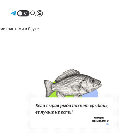
Авторизоваться
 мигрантами в Сеуте
Если сырая рыба пахнет «рыбой»,
ее лучше не есть!