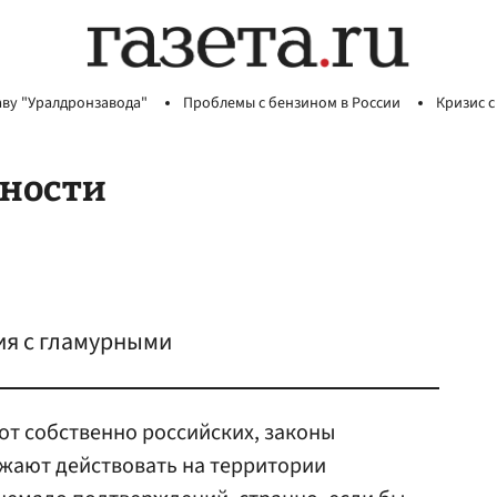
аву "Уралдронзавода"
Проблемы с бензином в России
Кризис с
тности
ия с гламурными
 от собственно российских, законы
жают действовать на территории