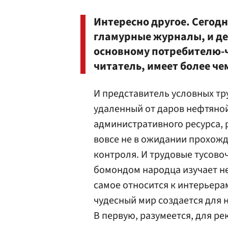
Интересно другое. Сегодн
гламурные журналы, и д
основному потребителю-ч
читатель, имеет более ч
И представитель условных тру
удаленный от даров нефтяной
административного ресурса, 
вовсе не в ожидании прохож
контроля. И трудовые тусово
бомондом народца изучает не
самое относится к интерьера
чудесный мир создается для н
В первую, разумеется, для р