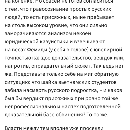
на коленке. Но совсем не готов согласиться
с тем, что правосознание простых русских
людей, то есть присяжных, ныне пребывает
на столь высоком уровне, что они сильно
заморачиваются анализом некоей
юридической казуистики и взвешивают
на весах Фемиды (у себя в голове) с ювелирной
точностью каждое доказательство, вещдок или,
напротив, оправдательный сюжет. Так ведь нет
же. Представьте только себе на миг обратную
ситуацию: что шайка вьетнамских студентов
забила насмерть русского подростка, – и каков
был бы вердикт присяжных при ровно той же
непрофессионально и наспех подготовленной
доказательной базе обвинения? То-то же.
Власти между тем вполне уже просекли