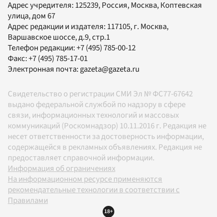
Адрес учредителя: 125239, Россия, Москва, Коптевская
улица, дом 67
Адрес редакции и издателя:
117105
, г.
Москва
,
Варшавское шоссе, д.9, стр.1
Телефон редакции:
+7 (495) 785-00-12
Факс:
+7 (495) 785-17-01
Электронная почта:
gazeta@gazeta.ru
Свидетельство о регистрации СМИ Эл № ФС77-67642
выдано федеральной службой по надзору в сфере
связи, информационных технологий и массовых
коммуникаций (Роскомнадзор) 10.11.2016 г. Редакция не
несет ответственности за достоверность информации,
содержащейся в рекламных объявлениях. Редакция не
предоставляет справочной информации.
Информация об ограничениях
На информационном ресурсе применяются
рекомендательные технологии в соответствии с
Правилами
18+