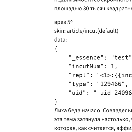
площадью 30 тысяч квадратн
врез №
skin: article/incut(default)
data:
{

    "_essence": "test"
    "incutNum": 1,

    "repl": "<1>:{{inc
    "type": "129466",

    "uid": "_uid_24096
Лиха беда начало. Совладель
эта тема затянула настолько,
которая, как считается, афф