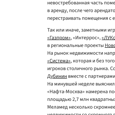
невостребованная часть пом
в аренду, после чего арендат
перестраивать помещения с 
Так или иначе, заметными иг
«Газпром»
, «Интеррос»,
«ЛУК
в региональные проекты
Нов
На рынок недвижимости напра
«Система»
, которая и без то
игроков столичного рынка. 
Дубинин
вместе с партнерами
На минувшей неделе выяснил
«Нафта-Москва» намерена по
площадью 2,7 млн квадратны
Меламед несколько скромнее:
недвижимости со скромного 