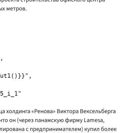
ых метров.
,

ut1()}}",

5_i_1"

ца холдинга «Ренова»
Виктора Вексельберга
 что он (через панамскую фирму Lamesa,
илирована с предпринимателем) купил более