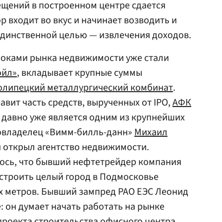
ещений в построенном центре сдается
ор входит во вкус и начинает возводить и
единственной целью — извлечения доходов.
роками рынка недвижимости уже стали
ойл»
, вкладывает крупные суммы
олипецкий металлургический комбинат
.
вит часть средств, вырученных от IPO,
АФК
го давно уже является одним из крупнейших
Совладелец «Вимм-билль-данн»
Михаил
 открыл агентство недвижимости.
ось, что бывший нефтетрейдер компания
строить целый город в Подмосковье
х метров. Бывший зампред РАО ЕЭС Леонид
 он думает начать работать на рынке
проекта строительства офисного центра