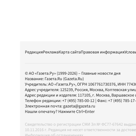
Редакция
Реклама
Карта сайта
Правовая информация
Услов
© АО «Газета.Ру» (1999-2026) – Главные новости дня
Название:
Газета.Ru
(Gazeta.Ru)
Учредитель:
АО «Газета.Ру»
, ОГРН 1067761730376, ИНН 7743
Адрес учредителя: 125239, Россия, Москва, Коптевская улиц
Адрес редакции и издателя:
117105
, г.
Москва
,
Варшавское шо
Телефон редакции:
+7 (495) 785-00-12
| Факс:
+7 (495) 785-17
Электронная почта:
gazeta@gazeta.ru
Нашли опечатку? Нажмите Ctrl+Enter
Свидетельство о регистрации СМИ Эл № ФС77-67642 выда
10.11.2016 г. Редакция не несет ответственности за дос
Информация об ограничениях