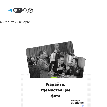
Авторизоваться
 мигрантами в Сеуте
Угадайте,
где настоящее
фото