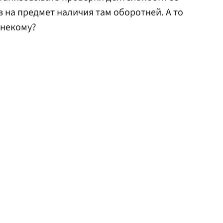
 на предмет наличия там оборотней. А то
ь некому?