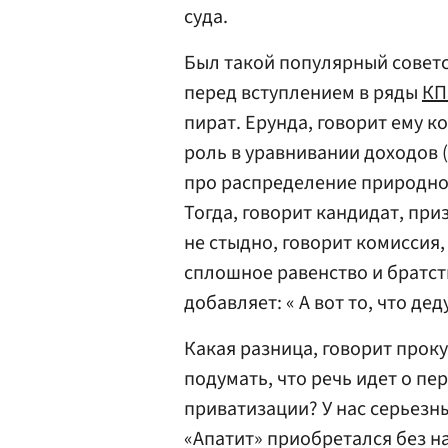
суда.
Был такой популярный советс
перед вступлением в ряды
КП
пират. Ерунда, говорит ему 
роль в уравнивании доходов 
про распределение природной
Тогда, говорит кандидат, при
не стыдно, говорит комиссия,
сплошное равенство и братств
добавляет: « А вот то, что де
Какая разница, говорит проку
подумать, что речь идет о пе
приватизации? У нас серьезн
«Апатит» приобретался без н