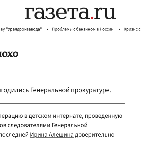
аву "Уралдронзавода"
Проблемы с бензином в России
Кризис с
лохо
годились Генеральной прокуратуре.
ерацию в детском интернате, проведенную
ов следователями Генеральной
 последней
Ирина Алешина
доверительно