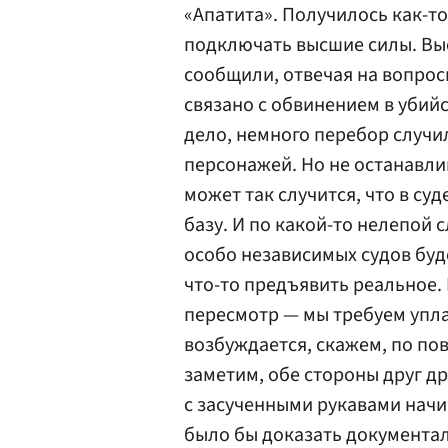
«Апатита». Получилось как-то
подключать высшие силы. Выс
сообщили, отвечая на вопрос
связано с обвинением в убийст
дело, немного перебор случил
персонажей. Но не останавли
может так случится, что в су
базу. И по какой-то нелепой
особо независимых судов буде
что-то предъявить реальное. 
пересмотр — мы требуем упла
возбуждается, скажем, по по
заметим, обе стороны друг др
с засученными рукавами нач
было бы доказать документа