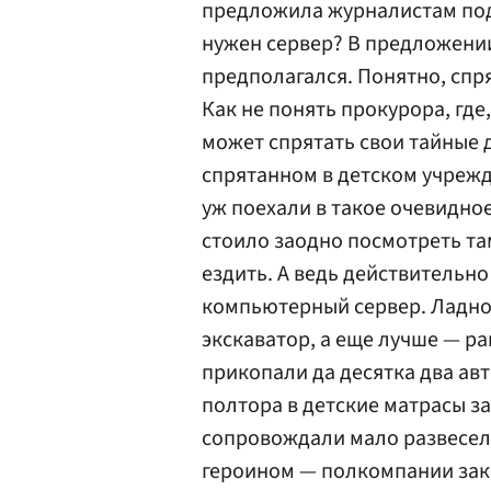
предложила журналистам поду
нужен сервер? В предложени
предполагался. Понятно, спря
Как не понять прокурора, где
может спрятать свои тайные 
спрятанном в детском учрежде
уж поехали в такое очевидно
стоило заодно посмотреть там
ездить. А ведь действительно
компьютерный сервер. Ладно
экскаватор, а еще лучше — ра
прикопали да десятка два ав
полтора в детские матрасы з
сопровождали мало развесели
героином — полкомпании закр