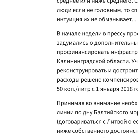
среднее или ниже среднего. 
люди если не головным, то с
интуиция их не обманывает...
В начале недели в прессу пр
задумались о дополнительных
профинансировать инфрастру
Калининградской области. Уч
реконструировать и достроит
расходы решено компенсирова
50 коп./литр с 1 января 2018 г
Принимая во внимание необх
линии по дну Балтийского мо
(договариваться с Литвой о е
ниже собственного достоинст