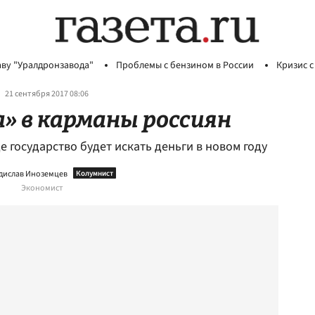
аву "Уралдронзавода"
Проблемы с бензином в России
Кризис с
21 сентября 2017 08:06
а» в карманы россиян
е государство будет искать деньги в новом году
дислав Иноземцев
Экономист