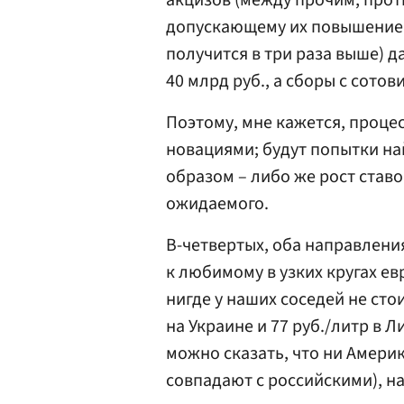
акцизов (между прочим, про
допускающему их повышение т
получится в три раза выше) д
40 млрд руб., а сборы с сотов
Поэтому, мне кажется, проце
новациями; будут попытки н
образом – либо же рост став
ожидаемого.
В-четвертых, оба направлени
к любимому в узких кругах е
нигде у наших соседей не стои
на Украине и 77 руб./литр в Л
можно сказать, что ни Амери
совпадают с российскими), на