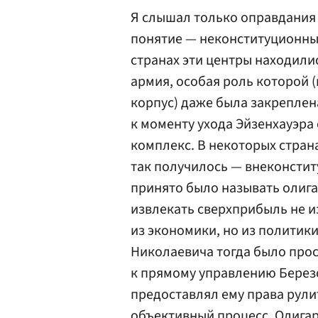
Я слышал только оправдания з
понятие — неконституционные
странах эти центры находилис
армия, особая роль которой 
корпус) даже была закреплен
к моменту ухода Эйзенхауэра
комплекс. В некоторых страна
так получилось — внеконсти
принято было называть олига
извлекать сверхприбыль не и
из экономики, но из политики
Николаевича тогда было прос
к прямому управлению Березо
предоставлял ему права рулит
объективный процесс. Олигар