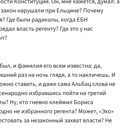
ти Конституции. Он, мне кажется, думал: а
й закон нарушали при Ельцине? Почему
я? Где были радикалы, когда ЕБН
едал власть регенту? Где это у нас
нт?
 был, и фамилия его всем известна: да,
ишний раз на ночь глядя, а то накличешь. И
можно ставить, и даже сама Альбац слова не
 всенародно избравшись пойти на третий
ты? Ну, кто гневно клеймил Бориса
дно не избранного регента? Может, «Эхо»
естовать за незаконный захват власти? Не