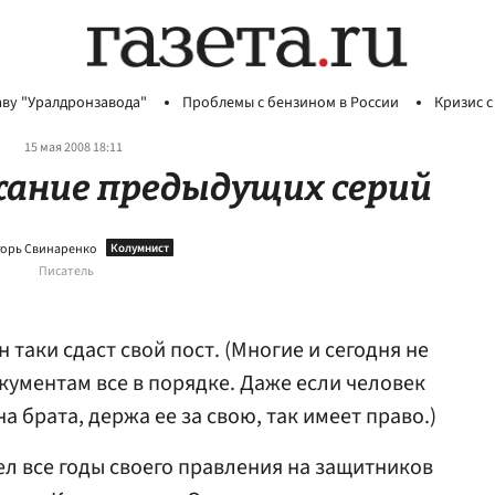
аву "Уралдронзавода"
Проблемы с бензином в России
Кризис с
15 мая 2008 18:11
жание предыдущих серий
орь Свинаренко
Писатель
н таки сдаст свой пост. (Многие и сегодня не
документам все в порядке. Даже если человек
а брата, держа ее за свою, так имеет право.)
л все годы своего правления на защитников