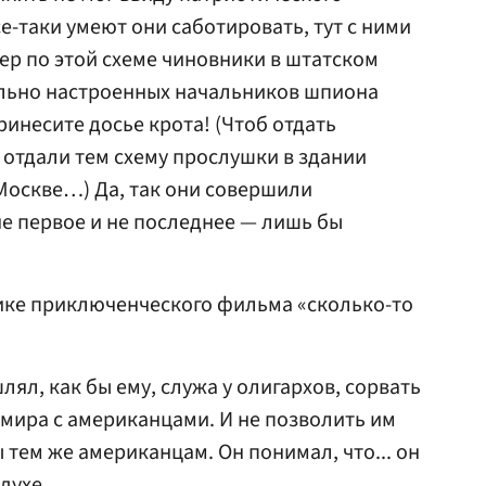
е-таки умеют они саботировать, тут с ними
р по этой схеме чиновники в штатском
ально настроенных начальников шпиона
принесите досье крота! (Чтоб отдать
 отдали тем схему прослушки в здании
Москве…) Да, так они совершили
е первое и не последнее — лишь бы
ике приключенческого фильма «сколько-то
ял, как бы ему, служа у олигархов, сорвать
мира с американцами. И не позволить им
тем же американцам. Он понимал, что... он
 духе.