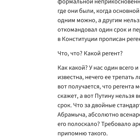
формальной неприкосновеннос
где они были, когда основно
одним можно, а другим нельз
откомандовал один срок и пер
в Конституции прописан реге
Что, что? Какой регент?
Как какой? У нас один всего и
известна, нечего ее трепать л
вот получается, что регента 
скажет, а вот Путину нельзя
срок. Что за двойные стандар
Абрамыча, абсолютно всенаро
его полоскало? Требовало ар
припомню такого.