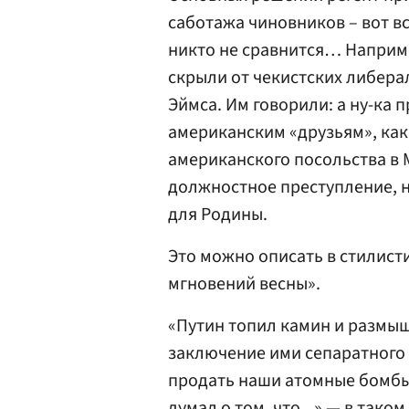
саботажа чиновников – вот вс
никто не сравнится… Наприме
скрыли от чекистских либер
Эймса. Им говорили: а ну-ка 
американским «друзьям», как
американского посольства в 
должностное преступление, н
для Родины.
Это можно описать в стилист
мгновений весны».
«Путин топил камин и размышл
заключение ими сепаратного 
продать наши атомные бомбы 
думал о том, что...» — в таком