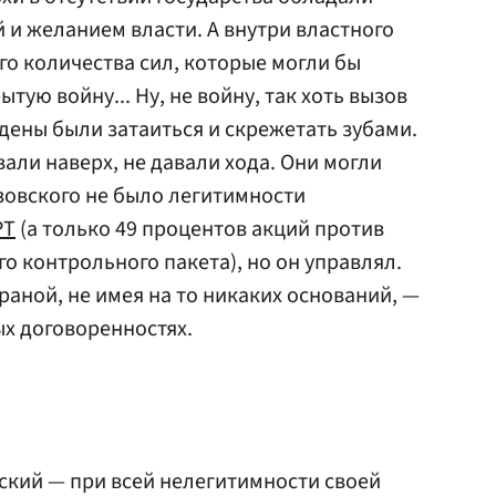
 и желанием власти. А внутри властного
го количества сил, которые могли бы
тую войну... Ну, не войну, так хоть вызов
дены были затаиться и скрежетать зубами.
али наверх, не давали хода. Они могли
езовского не было легитимности
РТ
(а только 49 процентов акций против
о контрольного пакета), но он управлял.
траной, не имея на то никаких оснований, —
ых договоренностях.
вский — при всей нелегитимности своей