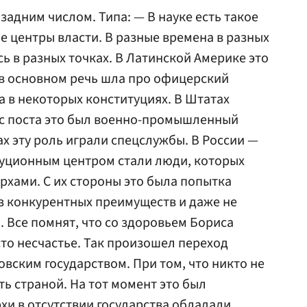
адним числом. Типа: — В науке есть такое
 центры власти. В разные времена в разных
ь в разных точках. В Латинской Америке это
(в основном речь шла про офицерский
а в некоторых конституциях. В Штатах
 с поста это был военно-промышленный
х эту роль играли спецслужбы. В России —
туционным центром стали люди, которых
рхами. С их стороны это была попытка
з конкурентных преимуществ и даже не
. Все помнят, что со здоровьем Бориса
то несчастье. Так произошел переход
вским государством. При том, что никто не
ь страной. На тот момент это был
хи в отсутствии государства обладали