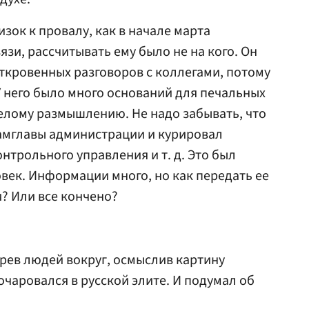
изок к провалу, как в начале марта
вязи, рассчитывать ему было не на кого. Он
откровенных разговоров с коллегами, потому
У него было много оснований для печальных
елому размышлению. Не надо забывать, что
замглавы администрации и курировал
онтрольного управления и т. д. Это был
ек. Информации много, но как передать ее
и? Или все кончено?
трев людей вокруг, осмыслив картину
очаровался в русской элите. И подумал об