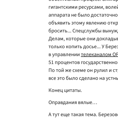
гигантскими ресурсами, волей
аппарата не было достаточно
объявить этому явлению откры
бросить... Спецслужбы вынуж
Делам, которые они докладыв
только копить досье... У Бер
в управлении
телеканалом О
51 процентов государственног
По той же схеме он рулил и с
все это было сделано на устн
Конец цитаты.
Оправдания вялые…
А тут еще такая тема. Березо