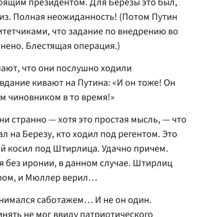
тоящим президентом. Для Березы это был,
из. Полная неожиданность! (Потом Путин
итетчиками, что задание по внедрению во
нено. Блестящая операция.)
ают, что они послушно ходили
вдание кивают на Путина: «И он тоже! Он
м чиновником в то время!»
 ни странно — хотя это простая мысль, — что
ал на Березу, кто ходил под регентом. Это
й косил под Штирлица. Удачно причем.
я без иронии, в данном случае. Штирлиц
ером, и Мюллер верил…
анимался саботажем… И не он один.
нять не мог ввиду патриотического