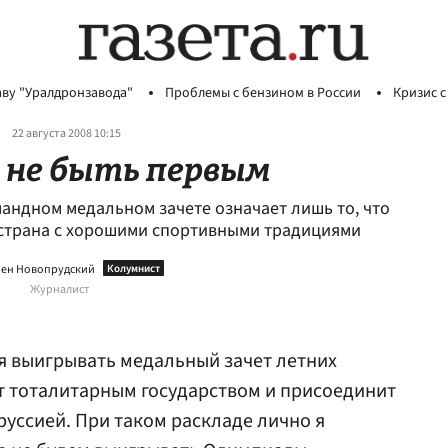
аву "Уралдронзавода"
Проблемы с бензином в России
Кризис с
22 августа 2008 10:15
 не быть первым
андном медальном зачете означает лишь то, что
страна с хорошими спортивными традициями
ен Новопрудский
Журналист
я выигрывать медальный зачет летних
т тоталитарным государством и присоединит
оруссией. При таком раскладе лично я