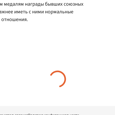
им медалям награды бывших союзных
важнее иметь с ними нормальные
е отношения.