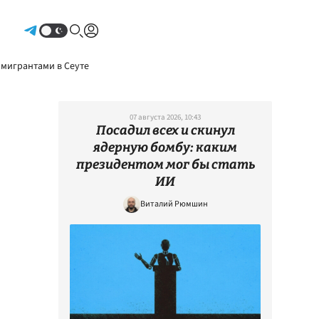
Авторизоваться
 мигрантами в Сеуте
07 августа 2026, 10:43
Посадил всех и скинул
ядерную бомбу: каким
президентом мог бы стать
ИИ
Виталий Рюмшин