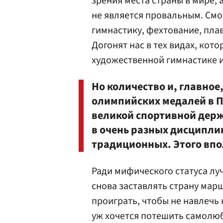
зрения места страны в мире, 
не является провальным. См
гимнастику, фехтование, плав
Догонят нас в тех видах, ко
художественной гимнастике и
Но количество и, главно
олимпийских медалей в Пе
великой спортивной держ
в очень разных дисципли
традиционных. Этого впо
Ради мифического статуса лу
снова заставлять страну мар
проиграть, чтобы не навлечь 
уж хочется потешить самолю