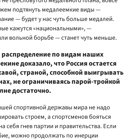
а не пресловутого медального плана, вовсе
ожем подтянуть медалеемкие виды —
ание — будет у нас чуть больше медалей.
торые кажутся «национальными», —
ли вольной борьбе — станет чуть меньше.
е, распределение по видам наших
кине доказало, что Россия остается
авой, страной, способной выигрывать
нах, не ограничиваясь парой-тройкой
лне достаточно.
чшей спортивной державы мира не надо
шировать строем, а спортсменов бояться
на себя гнев партии и правительства. Если
бие, можно продолжать по инерции