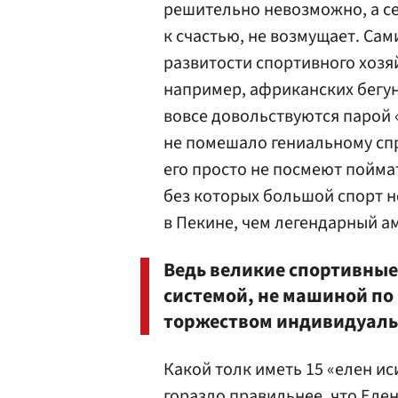
решительно невозможно, а сег
к счастью, не возмущает. Са
развитости спортивного хозя
например, африканских бегун
вовсе довольствуются парой 
не помешало гениальному спр
его просто не посмеют поймат
без которых большой спорт н
в Пекине, чем легендарный 
Ведь великие спортивные
системой, не машиной по
торжеством индивидуаль
Какой толк иметь 15 «елен ис
гораздо правильнее, что
Елен