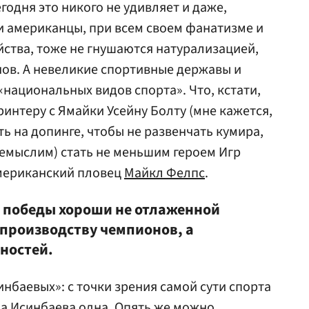
одня это никого не удивляет и даже,
ми американцы, при всем своем фанатизме и
йства, тоже не гнушаются натурализацией,
ов. А невеликие спортивные державы и
«национальных видов спорта». Что, кстати,
интеру с Ямайки Усейну Болту (мне кажется,
ь на допинге, чтобы не развенчать кумира,
емыслим) стать не меньшим героем Игр
американский пловец
Майкл Фелпс
.
 победы хороши не отлаженной
 производству чемпионов, а
ностей.
инбаевых»: с точки зрения самой сути спорта
а Исинбаева
одна. Опять же можно