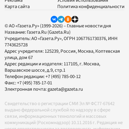
Реклама
Условия использования
Карта сайта
Политика конфиденциальности
© АО «Газета.Ру» (1999-2026) – Главные новости дня
Название:
Газета.Ru
(Gazeta.Ru)
Учредитель:
АО «Газета.Ру»
, ОГРН 1067761730376, ИНН
7743625728
Адрес учредителя: 125239, Россия, Москва, Коптевская
улица, дом 67
Адрес редакции и издателя:
117105
, г.
Москва
,
Варшавское шоссе, д.9, стр.1
Телефон редакции:
+7 (495) 785-00-12
Факс:
+7 (495) 785-17-01
Электронная почта:
gazeta@gazeta.ru
Свидетельство о регистрации СМИ Эл № ФС77-67642
выдано федеральной службой по надзору в сфере
связи, информационных технологий и массовых
коммуникаций (Роскомнадзор) 10.11.2016 г. Редакция не