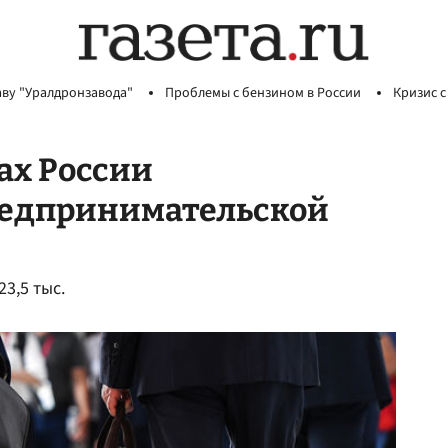
аву "Уралдронзавода"
Проблемы с бензином в России
Кризис с
ах России
редпринимательской
3,5 тыс.