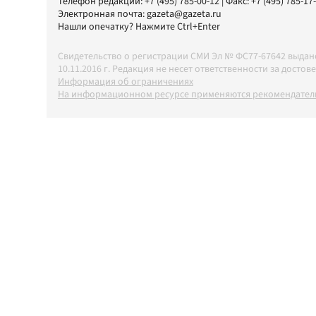
Телефон редакции:
+7 (495) 785-00-12
| Факс:
+7 (495) 785-17
Электронная почта:
gazeta@gazeta.ru
Нашли опечатку? Нажмите Ctrl+Enter
Свидетельство о регистрации СМИ Эл № ФС77-67642 выда
10.11.2016 г. Редакция не несет ответственности за дос
Информация об ограничениях
На информационном ресурсе применяются рекомендатель