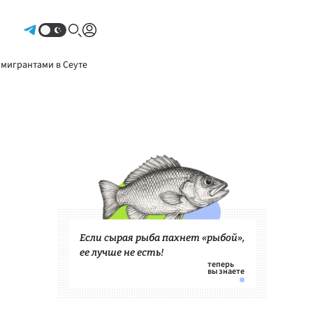
Авторизоваться
 мигрантами в Сеуте
Если сырая рыба пахнет «рыбой»,
ее лучше не есть!