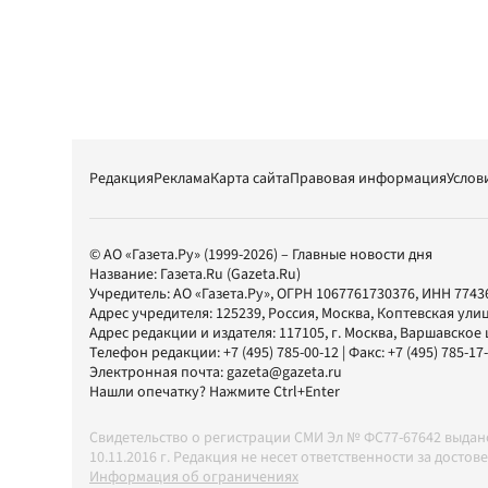
Редакция
Реклама
Карта сайта
Правовая информация
Услов
© АО «Газета.Ру» (1999-2026) – Главные новости дня
Название:
Газета.Ru
(Gazeta.Ru)
Учредитель:
АО «Газета.Ру»
, ОГРН 1067761730376, ИНН 7743
Адрес учредителя: 125239, Россия, Москва, Коптевская улиц
Адрес редакции и издателя:
117105
, г.
Москва
,
Варшавское шо
Телефон редакции:
+7 (495) 785-00-12
| Факс:
+7 (495) 785-17
Электронная почта:
gazeta@gazeta.ru
Нашли опечатку? Нажмите Ctrl+Enter
Свидетельство о регистрации СМИ Эл № ФС77-67642 выда
10.11.2016 г. Редакция не несет ответственности за дос
Информация об ограничениях