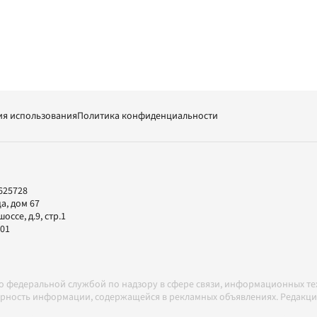
ия использования
Политика конфиденциальности
625728
а, дом 67
ссе, д.9, стр.1
-01
но федеральной службой по надзору в сфере связи, информационных т
товерность информации, содержащейся в рекламных объявлениях. Редак