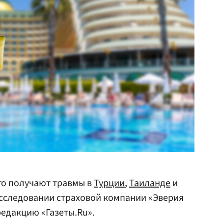
го получают травмы в
Турции
,
Таиланде
и
 исследовании страховой компании «Эверия
редакцию «Газеты.Ru».