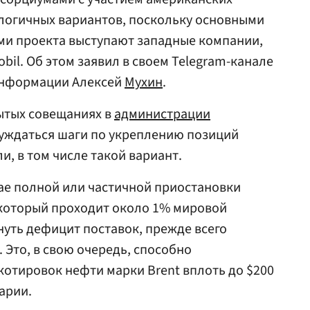
 логичных вариантов, поскольку основными
и проекта выступают западные компании,
obil. Об этом заявил в своем Telegram-канале
информации Алексей
Мухин
.
рытых совещаниях в
администрации
уждаться шаги по укреплению позиций
и, в том числе такой вариант.
чае полной или частичной приостановки
 который проходит около 1% мировой
уть дефицит поставок, прежде всего
 Это, в свою очередь, способно
котировок нефти марки Brent вплоть до $200
арии.