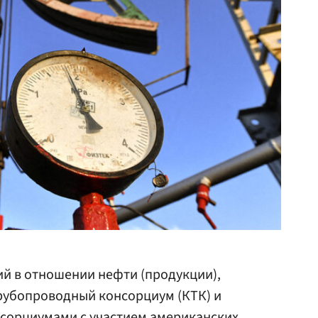
й в отношении нефти (продукции),
рубопроводный консорциум (КТК) и
сорциумами с участием американских