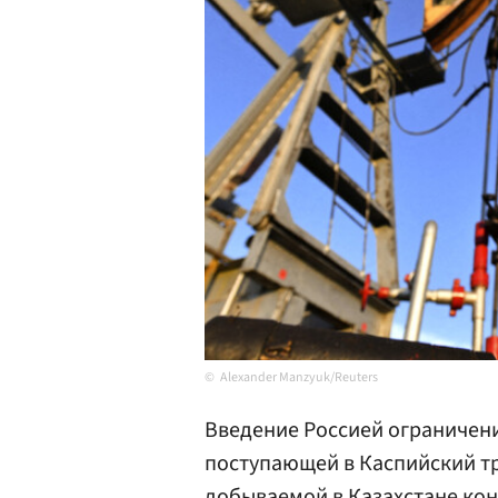
Alexander Manzyuk/Reuters
Введение Россией ограничени
поступающей в Каспийский т
добываемой в
Казахстане
кон