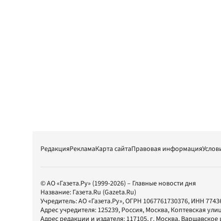
Редакция
Реклама
Карта сайта
Правовая информация
Услов
© АО «Газета.Ру» (1999-2026) – Главные новости дня
Название:
Газета.Ru
(Gazeta.Ru)
Учредитель:
АО «Газета.Ру»
, ОГРН 1067761730376, ИНН 7743
Адрес учредителя: 125239, Россия, Москва, Коптевская улиц
Адрес редакции и издателя:
117105
, г.
Москва
,
Варшавское шо