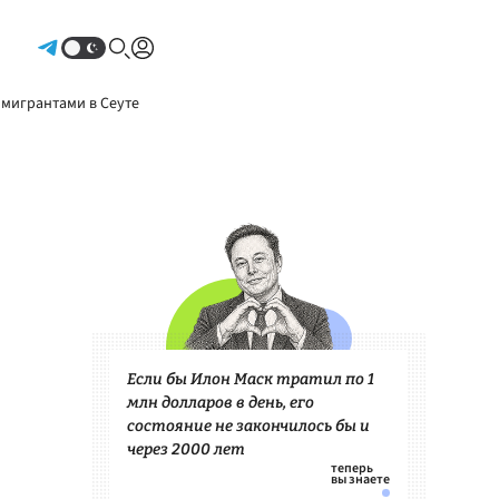
Авторизоваться
 мигрантами в Сеуте
Если бы Илон Маск тратил по 1
млн долларов в день, его
состояние не закончилось бы и
через 2000 лет