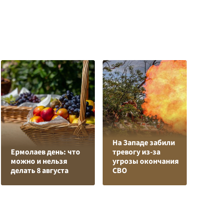
На Западе забили
К
Ермолаев день: что
тревогу из-за
Л
можно и нельзя
угрозы окончания
К
делать 8 августа
СВО
с