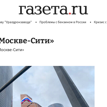
аву "Уралдронзавода"
Проблемы с бензином в России
Кризис с
Москве-Сити»
Москве-Сити»