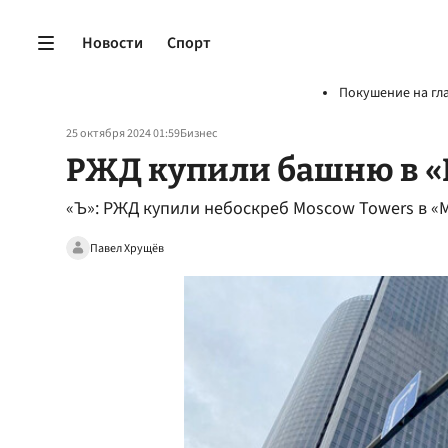
Новости
Спорт
Покушение на гл
25 октября 2024 01:59
Бизнес
РЖД купили башню в «
«Ъ»: РЖД купили небоскреб Moscow Towers в «
Павел Хрущёв