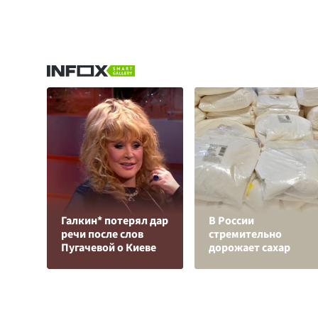
Галкин* потерял дар
В России
речи после слов
стремительно
Пугачевой о Киеве
дорожает сахар