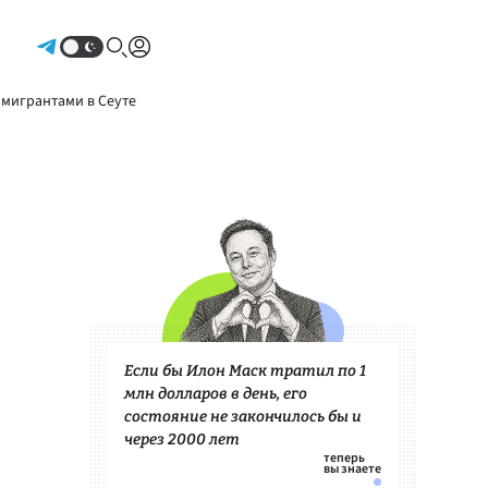
Авторизоваться
 мигрантами в Сеуте
Если бы Илон Маск тратил по 1
млн долларов в день, его
состояние не закончилось бы и
через 2000 лет