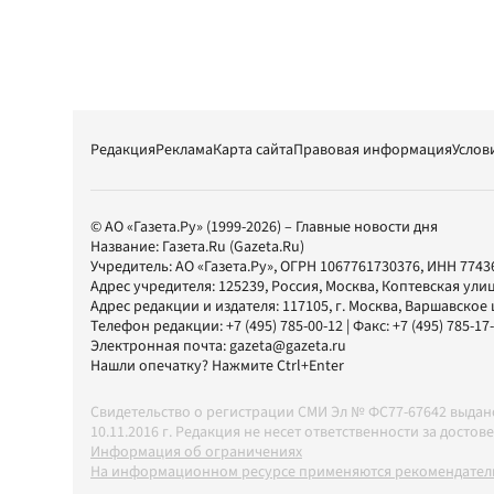
Редакция
Реклама
Карта сайта
Правовая информация
Услов
© АО «Газета.Ру» (1999-2026) – Главные новости дня
Название:
Газета.Ru
(Gazeta.Ru)
Учредитель:
АО «Газета.Ру»
, ОГРН 1067761730376, ИНН 7743
Адрес учредителя: 125239, Россия, Москва, Коптевская улиц
Адрес редакции и издателя:
117105
, г.
Москва
,
Варшавское шо
Телефон редакции:
+7 (495) 785-00-12
| Факс:
+7 (495) 785-17
Электронная почта:
gazeta@gazeta.ru
Нашли опечатку? Нажмите Ctrl+Enter
Свидетельство о регистрации СМИ Эл № ФС77-67642 выда
10.11.2016 г. Редакция не несет ответственности за дос
Информация об ограничениях
На информационном ресурсе применяются рекомендатель