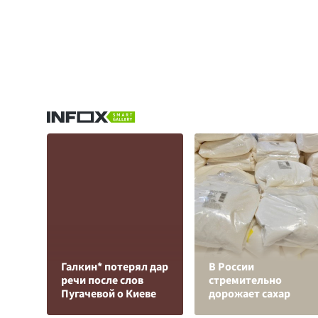
Галкин* потерял дар
В России
речи после слов
стремительно
Пугачевой о Киеве
дорожает сахар