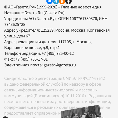
© АО «Газета.Ру» (1999-2026) – Главные новости дня
Название:
Газета.Ru
(Gazeta.Ru)
Учредитель:
АО «Газета.Ру»
, ОГРН 1067761730376, ИНН
7743625728
Адрес учредителя: 125239, Россия, Москва, Коптевская
улица, дом 67
Адрес редакции и издателя:
117105
, г.
Москва
,
Варшавское шоссе, д.9, стр.1
Телефон редакции:
+7 (495) 785-00-12
Факс:
+7 (495) 785-17-01
Электронная почта:
gazeta@gazeta.ru
Свидетельство о регистрации СМИ Эл № ФС77-67642
выдано федеральной службой по надзору в сфере
связи, информационных технологий и массовых
коммуникаций (Роскомнадзор) 10.11.2016 г. Редакция не
несет ответственности за достоверность информации,
содержащейся в рекламных объявлениях. Редакция не
предоставляет справочной информации.