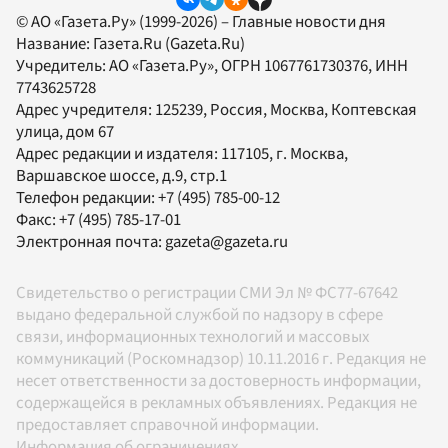
© АО «Газета.Ру» (1999-2026) – Главные новости дня
Название:
Газета.Ru
(Gazeta.Ru)
Учредитель:
АО «Газета.Ру»
, ОГРН 1067761730376, ИНН
7743625728
Адрес учредителя: 125239, Россия, Москва, Коптевская
улица, дом 67
Адрес редакции и издателя:
117105
, г.
Москва
,
Варшавское шоссе, д.9, стр.1
Телефон редакции:
+7 (495) 785-00-12
Факс:
+7 (495) 785-17-01
Электронная почта:
gazeta@gazeta.ru
Свидетельство о регистрации СМИ Эл № ФС77-67642
выдано федеральной службой по надзору в сфере
связи, информационных технологий и массовых
коммуникаций (Роскомнадзор) 10.11.2016 г. Редакция не
несет ответственности за достоверность информации,
содержащейся в рекламных объявлениях. Редакция не
предоставляет справочной информации.
Информация об ограничениях