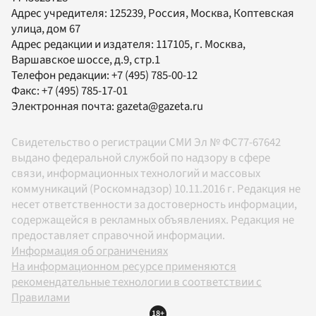
Адрес учредителя: 125239, Россия, Москва, Коптевская
улица, дом 67
Адрес редакции и издателя:
117105
, г.
Москва
,
Варшавское шоссе, д.9, стр.1
Телефон редакции:
+7 (495) 785-00-12
Факс:
+7 (495) 785-17-01
Электронная почта:
gazeta@gazeta.ru
Свидетельство о регистрации СМИ Эл № ФС77-67642
выдано федеральной службой по надзору в сфере
связи, информационных технологий и массовых
коммуникаций (Роскомнадзор) 10.11.2016 г. Редакция не
несет ответственности за достоверность информации,
содержащейся в рекламных объявлениях. Редакция не
предоставляет справочной информации.
Информация об ограничениях
На информационном ресурсе применяются
рекомендательные технологии в соответствии с
Правилами
18+