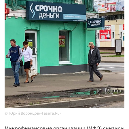
Юрий Воронцов/«Газета.Ru»
Микрофинансовые организации (МФО) снизили