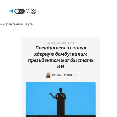
Авторизоваться
 мигрантами в Сеуте
07 августа 2026, 10:43
Посадил всех и скинул
ядерную бомбу: каким
президентом мог бы стать
ИИ
Виталий Рюмшин