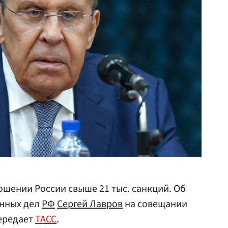
ошении России свыше 21 тыс. санкций. Об
анных дел
РФ
Сергей Лавров
на совещании
передает
ТАСС
.