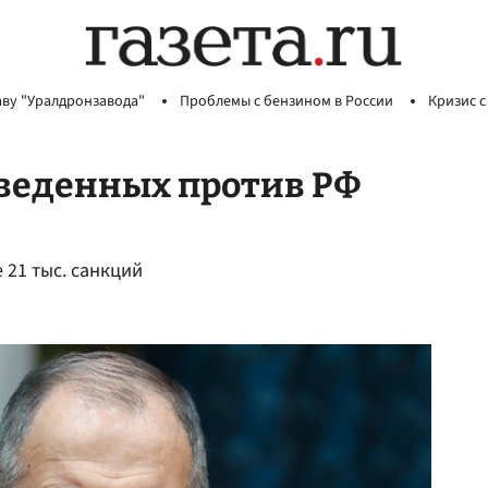
аву "Уралдронзавода"
Проблемы с бензином в России
Кризис с
введенных против РФ
 21 тыс. санкций