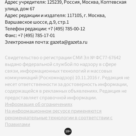
Адрес учредителя: 125239, Россия, Москва, Коптевская
улица, дом 67
Адрес редакции и издателя:
117105
, г.
Москва
,
Варшавское шоссе, д.9, стр.1
Телефон редакции:
+7 (495) 785-00-12
Факс:
+7 (495) 785-17-01
Электронная почта:
gazeta@gazeta.ru
Свидетельство о регистрации СМИ Эл № ФС77-67642
выдано федеральной службой по надзору в сфере
связи, информационных технологий и массовых
коммуникаций (Роскомнадзор) 10.11.2016 г. Редакция не
несет ответственности за достоверность информации,
содержащейся в рекламных объявлениях. Редакция не
предоставляет справочной информации.
Информация об ограничениях
На информационном ресурсе применяются
рекомендательные технологии в соответствии с
Правилами
18+