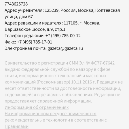
7743625728
Адрес учредителя: 125239, Россия, Москва, Коптевская
улица, дом 67
Адрес редакции и издателя:
117105
, г.
Москва
,
Варшавское шоссе, д.9, стр.1
Телефон редакции:
+7 (495) 785-00-12
Факс:
+7 (495) 785-17-01
Электронная почта:
gazeta@gazeta.ru
Свидетельство о регистрации СМИ Эл № ФС77-67642
выдано федеральной службой по надзору в сфере
связи, информационных технологий и массовых
коммуникаций (Роскомнадзор) 10.11.2016 г. Редакция не
несет ответственности за достоверность информации,
содержащейся в рекламных объявлениях. Редакция не
предоставляет справочной информации.
Информация об ограничениях
На информационном ресурсе применяются
рекомендательные технологии в соответствии с
Правилами