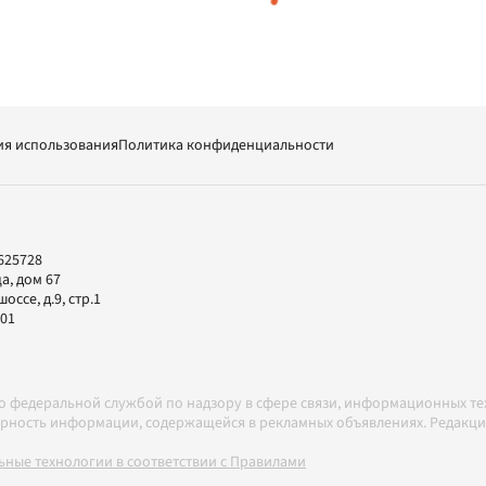
ия использования
Политика конфиденциальности
625728
а, дом 67
ссе, д.9, стр.1
-01
но федеральной службой по надзору в сфере связи, информационных т
товерность информации, содержащейся в рекламных объявлениях. Редак
ные технологии в соответствии с Правилами