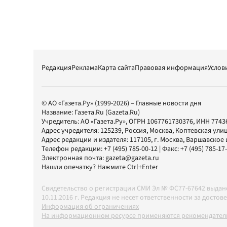
Редакция
Реклама
Карта сайта
Правовая информация
Услов
© АО «Газета.Ру» (1999-2026) – Главные новости дня
Название:
Газета.Ru
(Gazeta.Ru)
Учредитель:
АО «Газета.Ру»
, ОГРН 1067761730376, ИНН 7743
Адрес учредителя: 125239, Россия, Москва, Коптевская улиц
Адрес редакции и издателя:
117105
, г.
Москва
,
Варшавское шо
Телефон редакции:
+7 (495) 785-00-12
| Факс:
+7 (495) 785-17
Электронная почта:
gazeta@gazeta.ru
Нашли опечатку? Нажмите Ctrl+Enter
Свидетельство о регистрации СМИ Эл № ФС77-67642 выда
10.11.2016 г. Редакция не несет ответственности за дос
Информация об ограничениях
На информационном ресурсе применяются рекомендатель