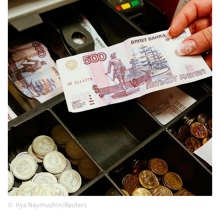
Ilya Naymushin/Reuters