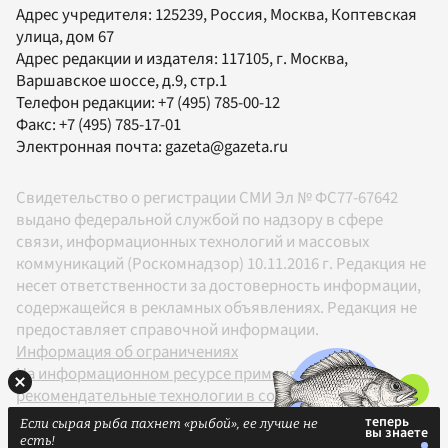
Адрес учредителя: 125239, Россия, Москва, Коптевская
улица, дом 67
Адрес редакции и издателя:
117105
, г.
Москва
,
Варшавское шоссе, д.9, стр.1
Телефон редакции:
+7 (495) 785-00-12
Факс:
+7 (495) 785-17-01
Электронная почта:
gazeta@gazeta.ru
Свидетельство о регистрации СМИ Эл № ФС77-67642
выдано федеральной службой по надзору в сфере
связи, информационных технологий и массовых
коммуникаций (Роскомнадзор) 10.11.2016 г. Редакция не
несет ответственности за достоверность информации,
содержащейся в рекламных объявлениях. Редакция не
предоставляет справочной информации.
Информация об ограничениях
На информационном ресурсе применяются
рекомендательные технологии в соответствии с
Правилами
Если сырая рыба пахнет «рыбой», ее лучше не
18+
есть!