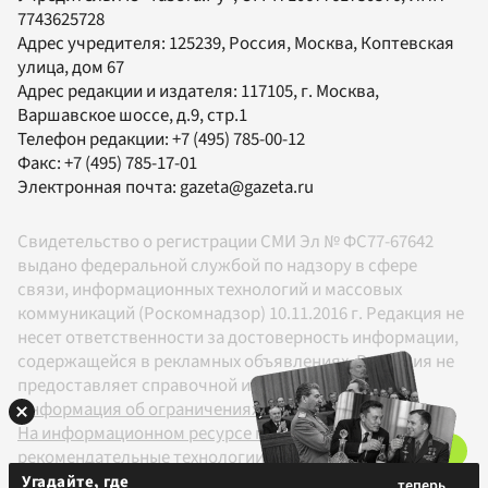
7743625728
Адрес учредителя: 125239, Россия, Москва, Коптевская
улица, дом 67
Адрес редакции и издателя:
117105
, г.
Москва
,
Варшавское шоссе, д.9, стр.1
Телефон редакции:
+7 (495) 785-00-12
Факс:
+7 (495) 785-17-01
Электронная почта:
gazeta@gazeta.ru
Свидетельство о регистрации СМИ Эл № ФС77-67642
выдано федеральной службой по надзору в сфере
связи, информационных технологий и массовых
коммуникаций (Роскомнадзор) 10.11.2016 г. Редакция не
несет ответственности за достоверность информации,
содержащейся в рекламных объявлениях. Редакция не
предоставляет справочной информации.
Информация об ограничениях
На информационном ресурсе применяются
рекомендательные технологии в соответствии с
Правилами
Угадайте, где