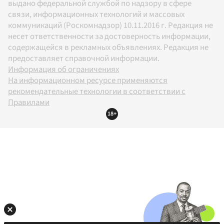
выдано федеральной службой по надзору в сфере
связи, информационных технологий и массовых
коммуникаций (Роскомнадзор) 10.11.2016 г. Редакция не
несет ответственности за достоверность информации,
содержащейся в рекламных объявлениях. Редакция не
предоставляет справочной информации.
Информация об ограничениях
На информационном ресурсе применяются
рекомендательные технологии в соответствии с
Правилами
18+