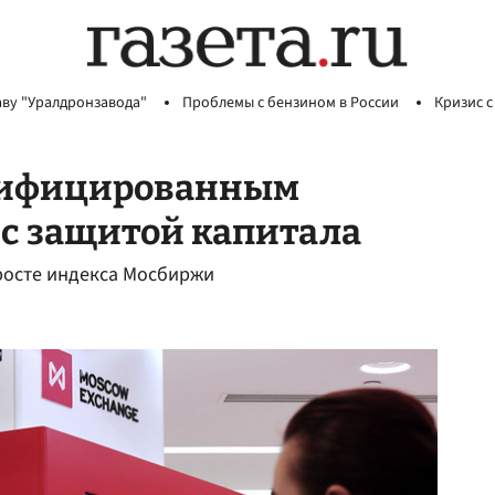
аву "Уралдронзавода"
Проблемы с бензином в России
Кризис с
лифицированным
с защитой капитала
росте индекса Мосбиржи