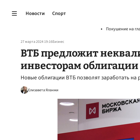
Новости
Спорт
Покушение на гл
27 марта 2024 19:16
Бизнес
ВТБ предложит неква
инвесторам облигации 
Новые облигации ВТБ позволят заработать на 
Елизавета Яланжи