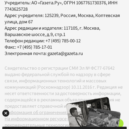
Учредитель:
АО «Газета.Ру»
, ОГРН 1067761730376, ИНН
7743625728
Адрес учредителя: 125239, Россия, Москва, Коптевская
улица, дом 67
Адрес редакции и издателя:
117105
, г.
Москва
,
Варшавское шоссе, д.9, стр.1
Телефон редакции:
+7 (495) 785-00-12
Факс:
+7 (495) 785-17-01
Электронная почта:
gazeta@gazeta.ru
Свидетельство о регистрации СМИ Эл № ФС77-67642
выдано федеральной службой по надзору в сфере
связи, информационных технологий и массовых
коммуникаций (Роскомнадзор) 10.11.2016 г. Редакция не
несет ответственности за достоверность информации,
содержащейся в рекламных объявлениях. Редакция не
предоставляет справочной информации.
Информация об ограничениях
На информационном ресурсе применяются
рекомендательные технологии в соответствии с