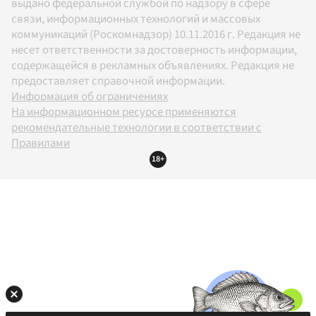
выдано федеральной службой по надзору в сфере
связи, информационных технологий и массовых
коммуникаций (Роскомнадзор) 10.11.2016 г. Редакция не
несет ответственности за достоверность информации,
содержащейся в рекламных объявлениях. Редакция не
предоставляет справочной информации.
Информация об ограничениях
На информационном ресурсе применяются
рекомендательные технологии в соответствии с
Правилами
18+