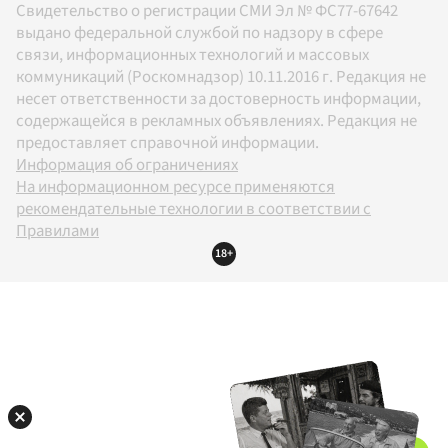
Свидетельство о регистрации СМИ Эл № ФС77-67642
выдано федеральной службой по надзору в сфере
связи, информационных технологий и массовых
коммуникаций (Роскомнадзор) 10.11.2016 г. Редакция не
несет ответственности за достоверность информации,
содержащейся в рекламных объявлениях. Редакция не
предоставляет справочной информации.
Информация об ограничениях
На информационном ресурсе применяются
рекомендательные технологии в соответствии с
Правилами
18+