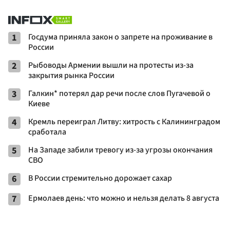
1
Госдума приняла закон о запрете на проживание в
России
2
Рыбоводы Армении вышли на протесты из-за
закрытия рынка России
3
Галкин* потерял дар речи после слов Пугачевой о
Киеве
4
Кремль переиграл Литву: хитрость с Калининградом
сработала
5
На Западе забили тревогу из-за угрозы окончания
СВО
6
В России стремительно дорожает сахар
7
Ермолаев день: что можно и нельзя делать 8 августа