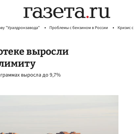
аву "Уралдронзавода"
Проблемы с бензином в России
Кризис с
отеке выросли
 лимиту
ограммах выросла до 9,7%