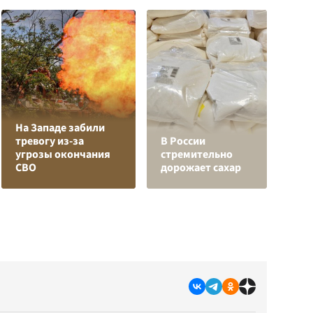
На Западе забили
Л
тревогу из-за
В России
з
угрозы окончания
стремительно
в
СВО
дорожает сахар
р