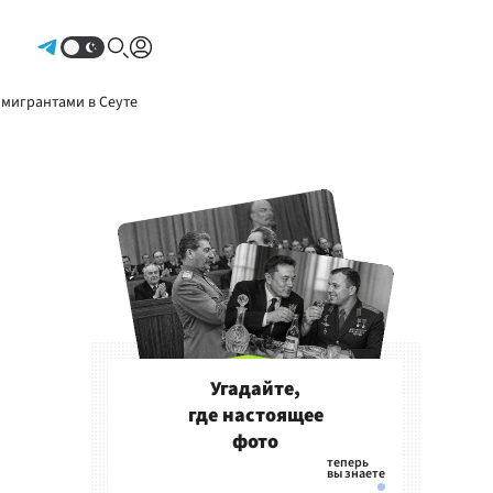
Авторизоваться
 мигрантами в Сеуте
Угадайте,
где настоящее
фото