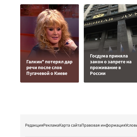
Госдума приняла
Галкин* потерял дар
закон о запрете на
речи после слов
проживание в
Пугачевой о Киеве
России
Редакция
Реклама
Карта сайта
Правовая информация
Услов