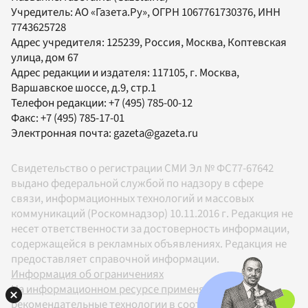
Учредитель:
АО «Газета.Ру»
, ОГРН 1067761730376, ИНН
7743625728
Адрес учредителя: 125239, Россия, Москва, Коптевская
улица, дом 67
Адрес редакции и издателя:
117105
, г.
Москва
,
Варшавское шоссе, д.9, стр.1
Телефон редакции:
+7 (495) 785-00-12
Факс:
+7 (495) 785-17-01
Электронная почта:
gazeta@gazeta.ru
Свидетельство о регистрации СМИ Эл № ФС77-67642
выдано федеральной службой по надзору в сфере
связи, информационных технологий и массовых
коммуникаций (Роскомнадзор) 10.11.2016 г. Редакция не
несет ответственности за достоверность информации,
содержащейся в рекламных объявлениях. Редакция не
предоставляет справочной информации.
Информация об ограничениях
На информационном ресурсе применяются
рекомендательные технологии в соответствии с