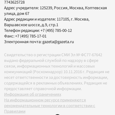
7743625728
Адрес учредителя: 125239, Россия, Москва, Коптевская
улица, дом 67
Адрес редакции и издателя:
117105
, г.
Москва
,
Варшавское шоссе, д.9, стр.1
Телефон редакции:
+7 (495) 785-00-12
Факс:
+7 (495) 785-17-01
Электронная почта:
gazeta@gazeta.ru
Свидетельство о регистрации СМИ Эл № ФС77-67642
выдано федеральной службой по надзору в сфере
связи, информационных технологий и массовых
коммуникаций (Роскомнадзор) 10.11.2016 г. Редакция не
несет ответственности за достоверность информации,
содержащейся в рекламных объявлениях. Редакция не
предоставляет справочной информации.
Информация об ограничениях
На информационном ресурсе применяются
рекомендательные технологии в соответствии с
Правилами