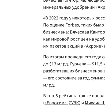
Вячеслав Кантор
, являющийс
минеральных удобрений «Ак
«В 2022 году у некоторых ро
По оценке Forbes, таких было 
бизнесмена: Вячеслав Кантор
как мировой рост цен на уд
им пакетов акций в
«Акроне»
По итогам прошедшего года с
до $13 млрд, Гурьева — $11,5
разбогатевших бизнесменов 
— его состояние за год сумма
млрд.
В топ-5 рейтинга также попа
(
«Еврохим»
,
СУЭК
) и
Михаил 