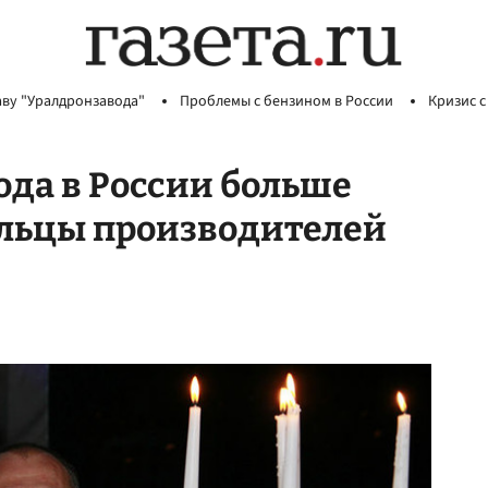
аву "Уралдронзавода"
Проблемы с бензином в России
Кризис с
года в России больше
ельцы производителей