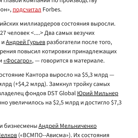
я главой компании по производству
рон»,
подсчитал
Forbes.
ссийских миллиардеров состояния выросли.
27 человек <....> Два самых везучих
 и
Андрей Гурьев
разбогатели после того,
обрения повысил котировки принадлежащих
и
«Фосагро»
, — говорится в материале.
остояние Кантора выросло на $5,3 млрд —
 млрд (+$4,2 млрд). Замкнул тройку самых
владелец фондов DST Global
Юрий Мильнер
рно увеличилось на $2,5 млрд и достигло $7,3
ли бизнесмены
Андрей Мельниченко
Шелков
(«ВСМПО--Ависма»). Их состояния