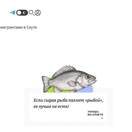
Авторизоваться
 мигрантами в Сеуте
Если сырая рыба пахнет «рыбой»,
ее лучше не есть!