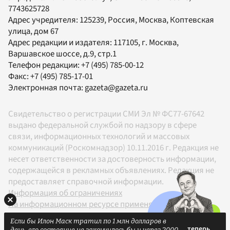
7743625728
Адрес учредителя: 125239, Россия, Москва, Коптевская
улица, дом 67
Адрес редакции и издателя:
117105
, г.
Москва
,
Варшавское шоссе, д.9, стр.1
Телефон редакции:
+7 (495) 785-00-12
Факс:
+7 (495) 785-17-01
Электронная почта:
gazeta@gazeta.ru
Свидетельство о регистрации СМИ Эл № ФС77-67642
выдано федеральной службой по надзору в сфере
связи, информационных технологий и массовых
коммуникаций (Роскомнадзор) 10.11.2016 г. Редакция не
несет ответственности за достоверность информации,
содержащейся в рекламных объявлениях. Редакция не
предоставляет справочной информации.
Информация об ограничениях
На информационном ресурсе применяются
рекомендательные технологии в соответствии с
Если бы Илон Маск тратил по 1 млн долларов в
Правилами
день, его состояние не закончилось бы и через 2000