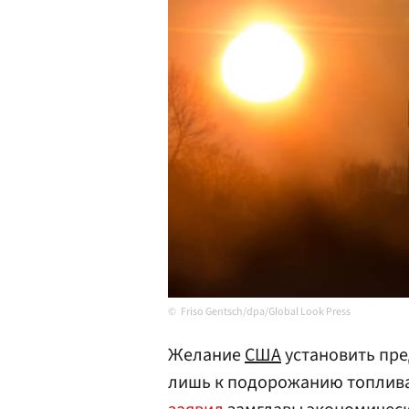
Friso Gentsch/dpa/Global Look Press
Желание
США
установить пре
лишь к подорожанию топлива