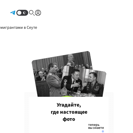
Авторизоваться
 мигрантами в Сеуте
Угадайте,
где настоящее
фото