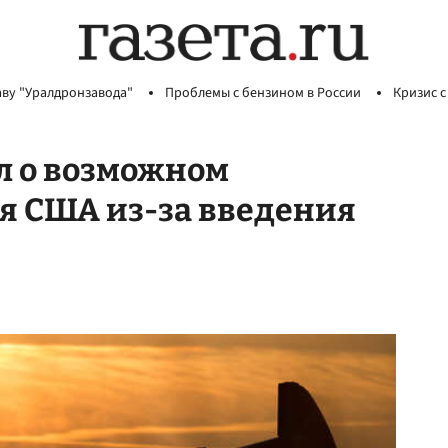
аву "Уралдронзавода"
Проблемы с бензином в России
Кризис с
л о возможном
я США из-за введения