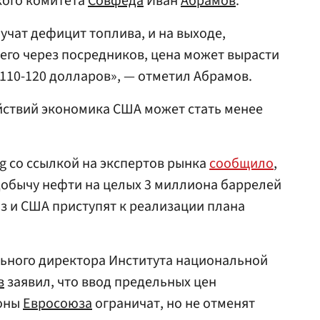
кого комитета
Совфеда
Иван
Абрамов
.
чат дефицит топлива, и на выходе,
его через посредников, цена может вырасти
 110-120 долларов», — отметил Абрамов.
действий экономика США может стать менее
rg со ссылкой на экспертов рынка
сообщило
,
добычу нефти на целых 3 миллиона баррелей
юз и США приступят к реализации плана
льного директора Института национальной
в
заявил, что ввод предельных цен
роны
Евросоюза
ограничат, но не отменят