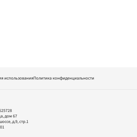
ия использования
Политика конфиденциальности
625728
а, дом 67
ссе, д.9, стр.1
-01