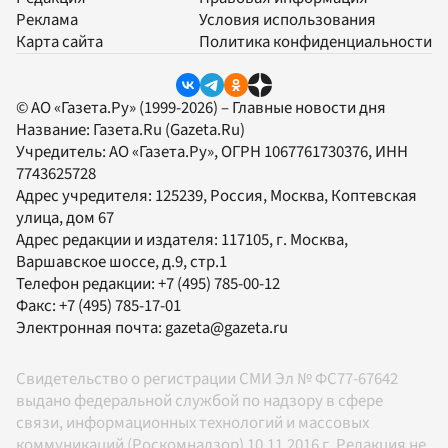
Реклама
Условия использования
Карта сайта
Политика конфиденциальности
© АО «Газета.Ру» (1999-2026) – Главные новости дня
Название:
Газета.Ru
(Gazeta.Ru)
Учредитель:
АО «Газета.Ру»
, ОГРН 1067761730376, ИНН
7743625728
Адрес учредителя: 125239, Россия, Москва, Коптевская
улица, дом 67
Адрес редакции и издателя:
117105
, г.
Москва
,
Варшавское шоссе, д.9, стр.1
Телефон редакции:
+7 (495) 785-00-12
Факс:
+7 (495) 785-17-01
Электронная почта:
gazeta@gazeta.ru
Свидетельство о регистрации СМИ Эл № ФС77-67642
выдано федеральной службой по надзору в сфере
связи, информационных технологий и массовых
коммуникаций (Роскомнадзор) 10.11.2016 г. Редакция не