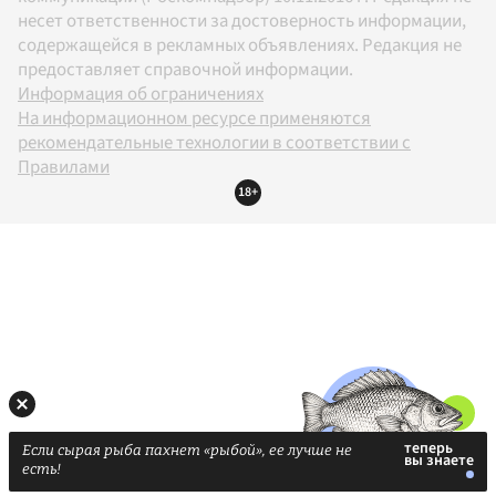
несет ответственности за достоверность информации,
содержащейся в рекламных объявлениях. Редакция не
предоставляет справочной информации.
Информация об ограничениях
На информационном ресурсе применяются
рекомендательные технологии в соответствии с
Правилами
18+
Если сырая рыба пахнет «рыбой», ее лучше не
есть!