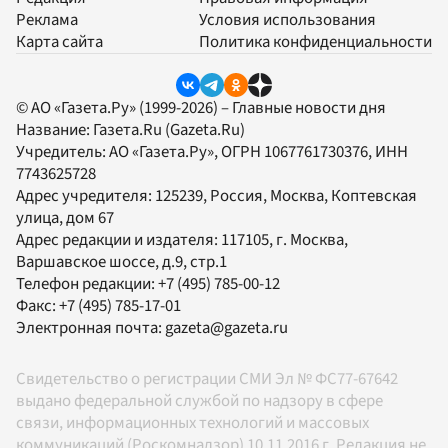
Реклама
Условия использования
Карта сайта
Политика конфиденциальности
© АО «Газета.Ру» (1999-2026) – Главные новости дня
Название:
Газета.Ru
(Gazeta.Ru)
Учредитель:
АО «Газета.Ру»
, ОГРН 1067761730376, ИНН
7743625728
Адрес учредителя: 125239, Россия, Москва, Коптевская
улица, дом 67
Адрес редакции и издателя:
117105
, г.
Москва
,
Варшавское шоссе, д.9, стр.1
Телефон редакции:
+7 (495) 785-00-12
Факс:
+7 (495) 785-17-01
Электронная почта:
gazeta@gazeta.ru
Свидетельство о регистрации СМИ Эл № ФС77-67642
выдано федеральной службой по надзору в сфере
связи, информационных технологий и массовых
коммуникаций (Роскомнадзор) 10.11.2016 г. Редакция не