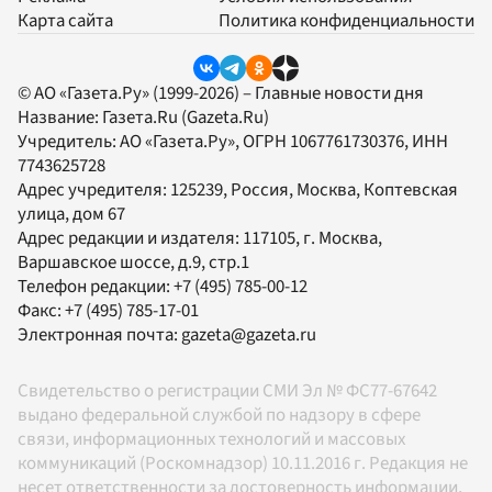
Карта сайта
Политика конфиденциальности
© АО «Газета.Ру» (1999-2026) – Главные новости дня
Название:
Газета.Ru
(Gazeta.Ru)
Учредитель:
АО «Газета.Ру»
, ОГРН 1067761730376, ИНН
7743625728
Адрес учредителя: 125239, Россия, Москва, Коптевская
улица, дом 67
Адрес редакции и издателя:
117105
, г.
Москва
,
Варшавское шоссе, д.9, стр.1
Телефон редакции:
+7 (495) 785-00-12
Факс:
+7 (495) 785-17-01
Электронная почта:
gazeta@gazeta.ru
Свидетельство о регистрации СМИ Эл № ФС77-67642
выдано федеральной службой по надзору в сфере
связи, информационных технологий и массовых
коммуникаций (Роскомнадзор) 10.11.2016 г. Редакция не
несет ответственности за достоверность информации,