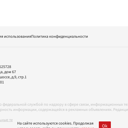
ия использования
Политика конфиденциальности
625728
а, дом 67
ссе, д.9, стр.1
-01
но федеральной службой по надзору в сфере связи, информационных т
товерность информации, содержащейся в рекламных объявлениях. Редак
ные технологии в соответствии с Правилами
На сайте используются cookies. Продолжая
Ok