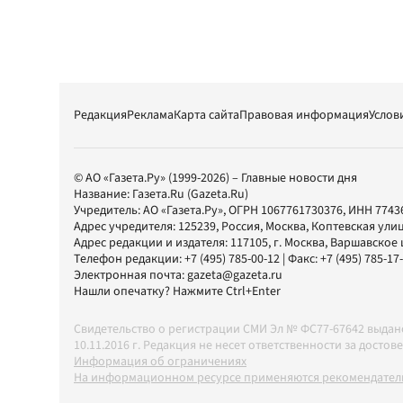
Редакция
Реклама
Карта сайта
Правовая информация
Услов
© АО «Газета.Ру» (1999-2026) – Главные новости дня
Название:
Газета.Ru
(Gazeta.Ru)
Учредитель:
АО «Газета.Ру»
, ОГРН 1067761730376, ИНН 7743
Адрес учредителя: 125239, Россия, Москва, Коптевская улиц
Адрес редакции и издателя:
117105
, г.
Москва
,
Варшавское шо
Телефон редакции:
+7 (495) 785-00-12
| Факс:
+7 (495) 785-17
Электронная почта:
gazeta@gazeta.ru
Нашли опечатку? Нажмите Ctrl+Enter
Свидетельство о регистрации СМИ Эл № ФС77-67642 выда
10.11.2016 г. Редакция не несет ответственности за дос
Информация об ограничениях
На информационном ресурсе применяются рекомендатель