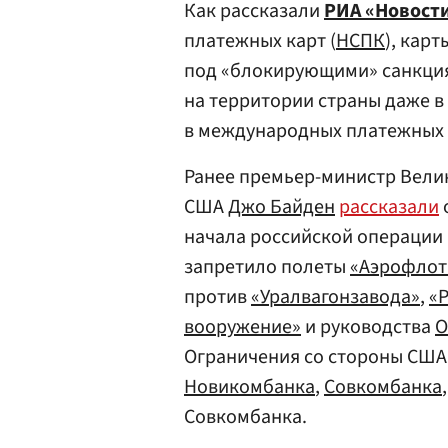
Как рассказали
РИА «Новост
платежных карт (
НСПК
), кар
под «блокирующими» санкция
на территории страны даже в
в международных платежных 
Ранее премьер-министр Вел
США
Джо Байден
рассказали
начала российской операции 
запретило полеты
«Аэрофлот
против
«Уралвагонзавода»
,
«
вооружение»
и руководства
О
Ограничения со стороны США
Новикомбанка
,
Совкомбанка
Совкомбанка.