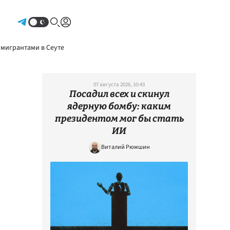
Авторизоваться
 мигрантами в Сеуте
07 августа 2026, 10:43
Посадил всех и скинул
ядерную бомбу: каким
президентом мог бы стать
ИИ
Виталий Рюмшин