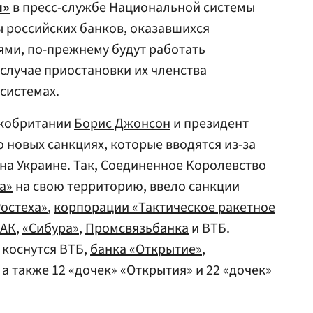
и»
в пресс-службе Национальной системы
ты российских банков, оказавшихся
ми, по-прежнему будут работать
 случае приостановки их членства
системах.
икобритании
Борис Джонсон
и президент
о новых санкциях, которые вводятся из-за
на Украине. Так, Соединенное Королевство
а»
на свою территорию, ввело санкции
Ростеха»
,
корпорации «Тактическое ракетное
АК
,
«Сибура»
,
Промсвязьбанка
и ВТБ.
 коснутся ВТБ,
банка «Открытие»
,
, а также 12 «дочек» «Открытия» и 22 «дочек»