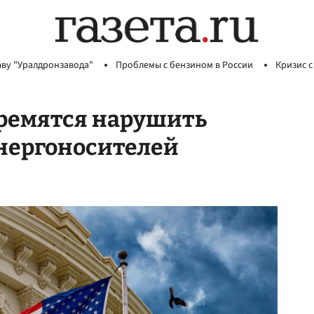
аву "Уралдронзавода"
Проблемы с бензином в России
Кризис с
тремятся нарушить
энергоносителей