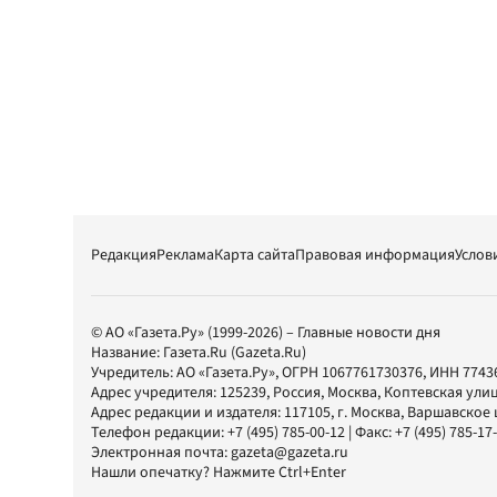
Редакция
Реклама
Карта сайта
Правовая информация
Услов
© АО «Газета.Ру» (1999-2026) – Главные новости дня
Название:
Газета.Ru
(Gazeta.Ru)
Учредитель:
АО «Газета.Ру»
, ОГРН 1067761730376, ИНН 7743
Адрес учредителя: 125239, Россия, Москва, Коптевская улиц
Адрес редакции и издателя:
117105
, г.
Москва
,
Варшавское шо
Телефон редакции:
+7 (495) 785-00-12
| Факс:
+7 (495) 785-17
Электронная почта:
gazeta@gazeta.ru
Нашли опечатку? Нажмите Ctrl+Enter