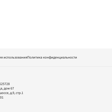
ия использования
Политика конфиденциальности
625728
а, дом 67
ссе, д.9, стр.1
-01