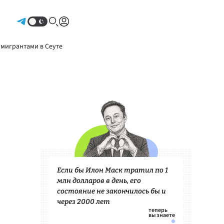
Авторизоваться
 мигрантами в Сеуте
Если бы Илон Маск тратил по 1
млн долларов в день, его
состояние не закончилось бы и
через 2000 лет