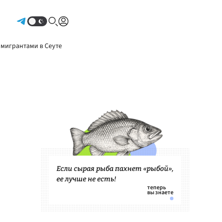
Авторизоваться
 мигрантами в Сеуте
Если сырая рыба пахнет «рыбой»,
ее лучше не есть!