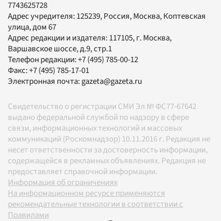
7743625728
Адрес учредителя: 125239, Россия, Москва, Коптевская
улица, дом 67
Адрес редакции и издателя:
117105
, г.
Москва
,
Варшавское шоссе, д.9, стр.1
Телефон редакции:
+7 (495) 785-00-12
Факс:
+7 (495) 785-17-01
Электронная почта:
gazeta@gazeta.ru
Свидетельство о регистрации СМИ Эл № ФС77-67642
выдано федеральной службой по надзору в сфере
связи, информационных технологий и массовых
коммуникаций (Роскомнадзор) 10.11.2016 г. Редакция не
несет ответственности за достоверность информации,
содержащейся в рекламных объявлениях. Редакция не
предоставляет справочной информации.
Информация об ограничениях
На информационном ресурсе применяются
рекомендательные технологии в соответствии с
Правилами