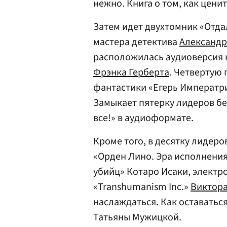
нежно. Книга о том, как ценит
Затем идет двухтомник «Отда
мастера детектива
Александ
расположилась аудиоверсия 
Фрэнка Герберта
. Четвертую
фантастики «Егерь Императр
Замыкает пятерку лидеров б
все!» в аудиоформате.
Кроме того, в десятку лиде
«Орден Лино. Эра исполнени
убийц» Котаро Исаки, электр
«Transhumanism Inc.»
Виктора
наслаждаться. Как оставаться
Татьяны Мужицкой.