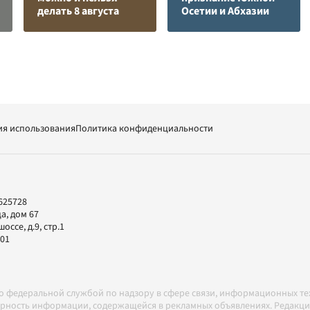
делать 8 августа
Осетии и Абхазии
ия использования
Политика конфиденциальности
625728
а, дом 67
ссе, д.9, стр.1
-01
но федеральной службой по надзору в сфере связи, информационных т
товерность информации, содержащейся в рекламных объявлениях. Редак