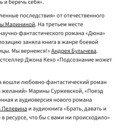
ь и беречь себя».
ленные последствия» от отечественного
ры Марининой
. На третьем месте
научно-фантастического романа «Дюна»
 позицию заняла книга в жанре боевой
ицы. Мы вернемся!»
Андрея Булычева
.
естселлер Джона Кехо «Подсознание может
ров вошли любовно-фантастический роман
я желаний» Марины Суржевской, «Поезд
онная и аудиоверсия нового романа
 Пелевина
и аудиокнига «Брать, давать и
 в ресурсе, что бы с вами ни происходило»