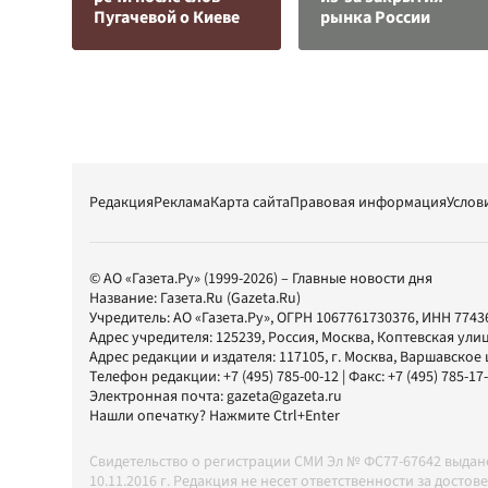
Пугачевой о Киеве
рынка России
Редакция
Реклама
Карта сайта
Правовая информация
Услов
© АО «Газета.Ру» (1999-2026) – Главные новости дня
Название:
Газета.Ru
(Gazeta.Ru)
Учредитель:
АО «Газета.Ру»
, ОГРН 1067761730376, ИНН 7743
Адрес учредителя: 125239, Россия, Москва, Коптевская улиц
Адрес редакции и издателя:
117105
, г.
Москва
,
Варшавское шо
Телефон редакции:
+7 (495) 785-00-12
| Факс:
+7 (495) 785-17
Электронная почта:
gazeta@gazeta.ru
Нашли опечатку? Нажмите Ctrl+Enter
Свидетельство о регистрации СМИ Эл № ФС77-67642 выда
10.11.2016 г. Редакция не несет ответственности за дос