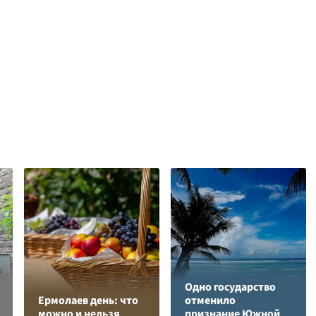
Одно государство
Ермолаев день: что
отменило
можно и нельзя
признание Южной