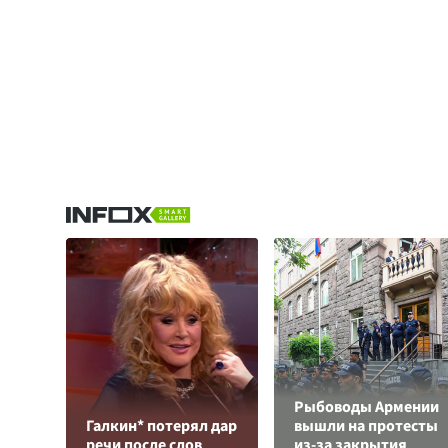
Рыбоводы Армении
Галкин* потерял дар
вышли на протесты
речи после слов
из-за закрытия