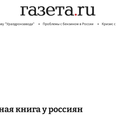
аву "Уралдронзавода"
Проблемы с бензином в России
Кризис с
ная книга у россиян