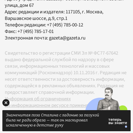
улица, дом 67
Адрес редакции и издателя:
117105
, г.
Москва
,
Варшавское шоссе, д.9, стр.1
Телефон редакции:
+7 (495) 785-00-12
Факс:
+7 (495) 785-17-01
Электронная почта:
gazeta@gazeta.ru
Свидетельство о регистрации СМИ Эл № ФС77-67642
выдано федеральной службой по надзору в сфере
связи, информационных технологий и массовых
коммуникаций (Роскомнадзор) 10.11.2016 г. Редакция не
несет ответственности за достоверность информации,
содержащейся в рекламных объявлениях. Редакция не
предоставляет справочной информации.
Информация об ограничениях
На информационном ресурсе применяются
рекомендательные технологии в соответствии с
Знаменитая поза Сталина с ладонью за пазухой
Правилами
была не ради образа — так он маскировал
18+
искалеченную в детстве руку