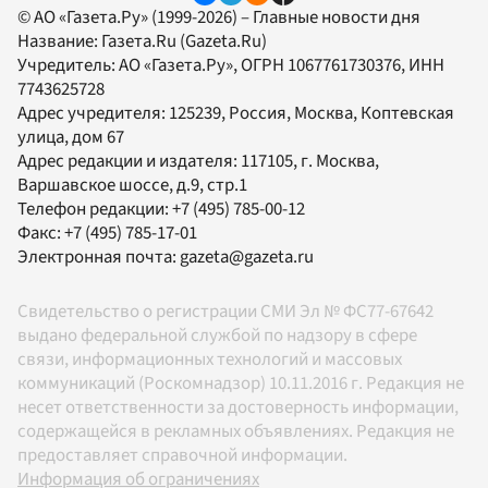
© АО «Газета.Ру» (1999-2026) – Главные новости дня
Название:
Газета.Ru
(Gazeta.Ru)
Учредитель:
АО «Газета.Ру»
, ОГРН 1067761730376, ИНН
7743625728
Адрес учредителя: 125239, Россия, Москва, Коптевская
улица, дом 67
Адрес редакции и издателя:
117105
, г.
Москва
,
Варшавское шоссе, д.9, стр.1
Телефон редакции:
+7 (495) 785-00-12
Факс:
+7 (495) 785-17-01
Электронная почта:
gazeta@gazeta.ru
Свидетельство о регистрации СМИ Эл № ФС77-67642
выдано федеральной службой по надзору в сфере
связи, информационных технологий и массовых
коммуникаций (Роскомнадзор) 10.11.2016 г. Редакция не
несет ответственности за достоверность информации,
содержащейся в рекламных объявлениях. Редакция не
предоставляет справочной информации.
Информация об ограничениях